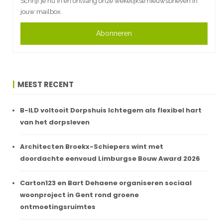
Schrijf je nu in en ontvang onze wekelijkse nieuwsbrieven in
jouw mailbox.
Abonneren
MEEST RECENT
B-ILD voltooit Dorpshuis Ichtegem als flexibel hart
van het dorpsleven
Architecten Broekx-Schiepers wint met
doordachte eenvoud Limburgse Bouw Award 2026
Carton123 en Bart Dehaene organiseren sociaal
woonproject in Gent rond groene
ontmoetingsruimtes