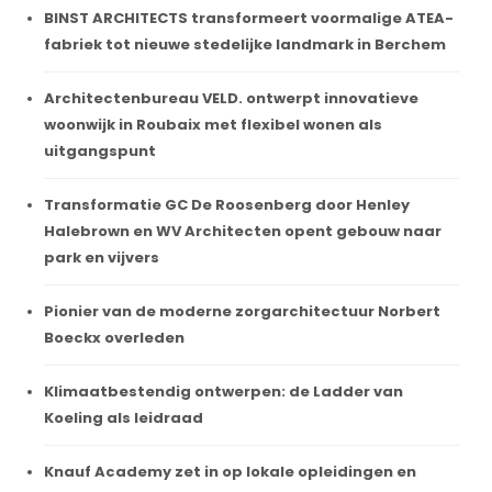
BINST ARCHITECTS transformeert voormalige ATEA-
fabriek tot nieuwe stedelijke landmark in Berchem
Architectenbureau VELD. ontwerpt innovatieve
woonwijk in Roubaix met flexibel wonen als
uitgangspunt
Transformatie GC De Roosenberg door Henley
Halebrown en WV Architecten opent gebouw naar
park en vijvers
Pionier van de moderne zorgarchitectuur Norbert
Boeckx overleden
Klimaatbestendig ontwerpen: de Ladder van
Koeling als leidraad
Knauf Academy zet in op lokale opleidingen en