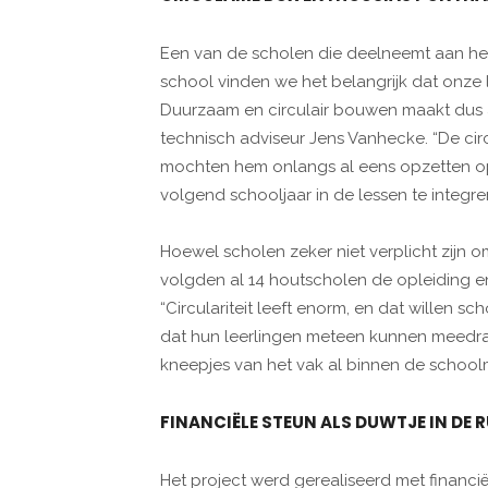
Een van de scholen die deelneemt aan het p
school vinden we het belangrijk dat onze 
Duurzaam en circulair bouwen maakt dus al
technisch adviseur Jens Vanhecke. “De cir
mochten hem onlangs al eens opzetten o
volgend schooljaar in de lessen te integrer
Hoewel scholen zeker niet verplicht zijn o
volgden al 14 houtscholen de opleiding e
“Circulariteit leeft enorm, en dat willen 
dat hun leerlingen meteen kunnen meedraa
kneepjes van het vak al binnen de schoolm
FINANCIËLE STEUN ALS DUWTJE IN DE 
Het project werd gerealiseerd met financ