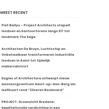
MEEST RECENT
Piet Bailyu – Project Architects stapelt
loodsen en kantoortorens langs E17 tot
landmark The Edge
Architecten De Bruyn, Luchtschip en
Onbetaalbaar transformeren industriële
loodsen in Aalst tot tijdelijk
makersdistrict
Eagles of Architecture ontwerpt nieuw
woonzorgcentrum Heist-op-den-Berg als
leefbuurt rond “Zilveren Boulevard”
PROJECT. Groenzicht Bredene:
kwaliteitsvolle verdichting in een