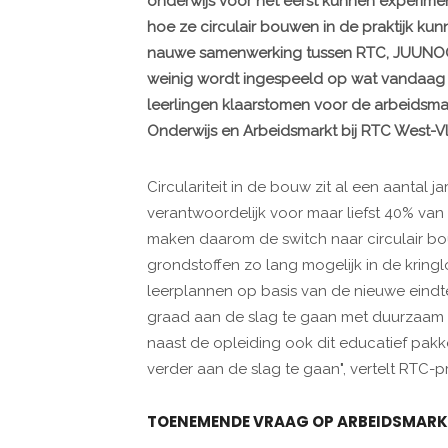
onderwijs voor het eerst kunnen experimen
hoe ze circulair bouwen in de praktijk kun
nauwe samenwerking tussen RTC, JUUNOO 
weinig wordt ingespeeld op wat vandaag l
leerlingen klaarstomen voor de arbeidsma
Onderwijs en Arbeidsmarkt bij RTC West-V
Circulariteit in de bouw zit al een aantal j
verantwoordelijk voor maar liefst 40% van
maken daarom de switch naar circulair bouw
grondstoffen zo lang mogelijk in de kringl
leerplannen op basis van de nieuwe eindt
graad aan de slag te gaan met duurzaam b
naast de opleiding ook dit educatief pak
verder aan de slag te gaan", vertelt RTC-
TOENEMENDE
VRAAG OP ARBEIDSMAR