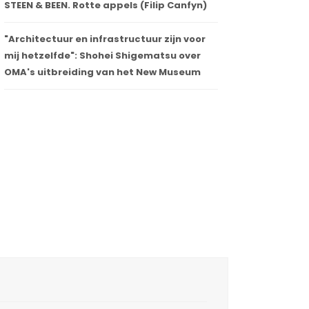
STEEN & BEEN. Rotte appels (Filip Canfyn)
"Architectuur en infrastructuur zijn voor
mij hetzelfde": Shohei Shigematsu over
OMA's uitbreiding van het New Museum