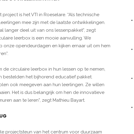
roject is het VTI in Roeselare. “Als technische
leerlingen mee zijn met de laatste ontwikkelingen.
 langer deel uit van ons lessenpakket”, zegt
culaire leerbox is een mooie aanvulling. We
p onze opendeurdagen en kijken ernaar uit om hem
en”.
m de circulaire leerbox in hun lessen op te nemen,
n bestelden het bijhorend educatief pakket.
scholen ook meegeven aan hun leerlingen. Ze willen
ien. Het is dus belangrijk om hen de innovatieve
uren aan te leren”, zegt Mathieu Bayart.
RUG
iële projectsteun van het centrum voor duurzaam