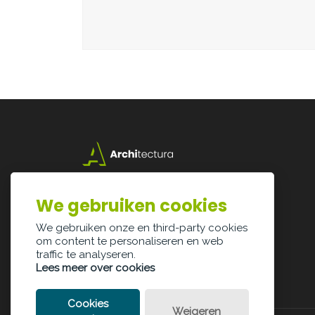
Lazarijstraat 168
3500 Hasselt
We gebruiken cookies
info@architectura.be
We gebruiken onze en third-party cookies
om content te personaliseren en web
traffic te analyseren.
Lees meer over cookies
Cookies
Weigeren