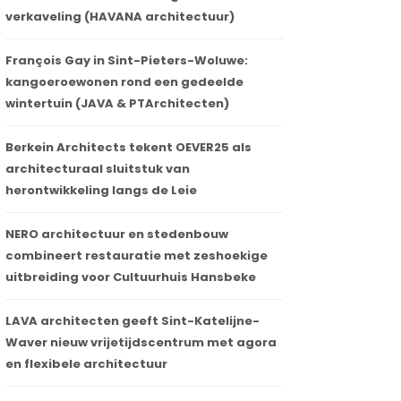
verkaveling (HAVANA architectuur)
François Gay in Sint-Pieters-Woluwe:
kangoeroewonen rond een gedeelde
wintertuin (JAVA & PTArchitecten)
Berkein Architects tekent OEVER25 als
architecturaal sluitstuk van
herontwikkeling langs de Leie
NERO architectuur en stedenbouw
combineert restauratie met zeshoekige
uitbreiding voor Cultuurhuis Hansbeke
LAVA architecten geeft Sint-Katelijne-
Waver nieuw vrijetijdscentrum met agora
en flexibele architectuur