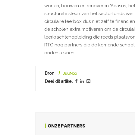
wonen, bouwen en renoveren ‘Acasus’, het
structurele steun van het sectorfonds va
circulaire leerbox dus niet zelf te financi
de scholen extra motiveren om de circula
leerkrachtenopleiding die reeds plaatsvon
RTC nog partners die de komende schoolj
ondersteunen.
Bron
JuuNoo
Deel dit artikel
ONZE PARTNERS