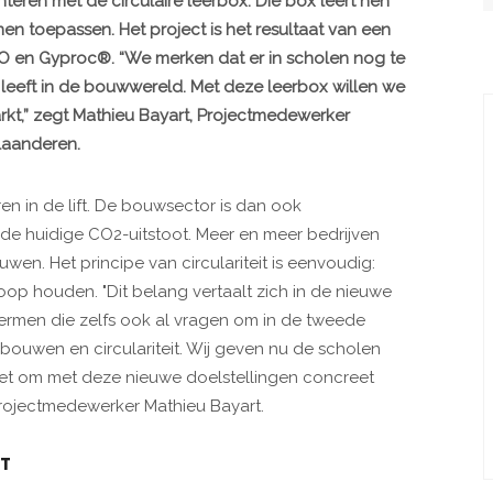
teren met de circulaire leerbox. Die box leert hen
nen toepassen. Het project is het resultaat van een
en Gyproc®. “We merken dat er in scholen nog te
eeft in de bouwwereld. Met deze leerbox willen we
rkt,” zegt Mathieu Bayart, Projectmedewerker
laanderen.
aren in de lift. De bouwsector is dan ook
 de huidige CO2-uitstoot. Meer en meer bedrijven
en. Het principe van circulariteit is eenvoudig:
oop houden. "Dit belang vertaalt zich in de nieuwe
ermen die zelfs ook al vragen om in de tweede
ouwen en circulariteit. Wij geven nu de scholen
ket om met deze nieuwe doelstellingen concreet
projectmedewerker Mathieu Bayart.
KT