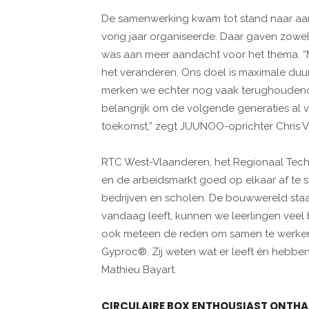
De samenwerking kwam tot stand naar aan
vorig jaar organiseerde. Daar gaven zow
was aan meer aandacht voor het thema. 
het veranderen. Ons doel is maximale duu
merken we echter nog vaak terughoudendhe
belangrijk om de volgende generaties al
toekomst,” zegt JUUNOO-oprichter Chris 
RTC West-Vlaanderen, het Regionaal Techno
en de arbeidsmarkt goed op elkaar af te s
bedrijven en scholen. De bouwwereld staat n
vandaag leeft, kunnen we leerlingen veel
ook meteen de reden om samen te werken 
Gyproc®. Zij weten wat er leeft én hebben
Mathieu Bayart.
CIRCULAIRE BOX ENTHOUSIAST ONTH