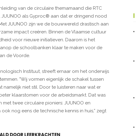
leiding van de circulaire themamaand die RTC
el JUUNOO als Gyproc® aan dat er dringend nood
“Met JUUNOO zijn we de bouwwereld drastisch aan
rzame impact creëren. Binnen de Vlaamse cultuur
id voor nieuwe initiatieven. Daarom is het
 vanop de schoolbanken klaar te maken voor de
Van de Voorde.
logisch Instituut, streeft ernaar om het onderwijs
temmen. "Wij vormen eigenlijk de schakel tussen
amelijk niet stil. Door te luisteren naar wat er
 beter klaarstomen voor de arbeidsmarkt. Dat was
met twee circulaire pioniers: JUUNOO en
 ook nog eens de technische kennis in huis,” zegt
AALD DOOR LEERKRACHTEN