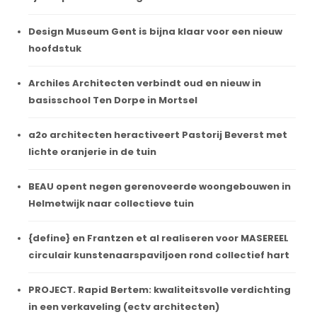
Design Museum Gent is bijna klaar voor een nieuw
hoofdstuk
Archiles Architecten verbindt oud en nieuw in
basisschool Ten Dorpe in Mortsel
a2o architecten heractiveert Pastorij Beverst met
lichte oranjerie in de tuin
BEAU opent negen gerenoveerde woongebouwen in
Helmetwijk naar collectieve tuin
{define} en Frantzen et al realiseren voor MASEREEL
circulair kunstenaarspaviljoen rond collectief hart
PROJECT. Rapid Bertem: kwaliteitsvolle verdichting
in een verkaveling (ectv architecten)