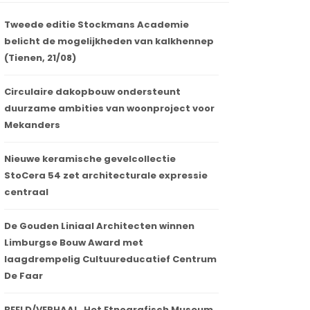
Tweede editie Stockmans Academie
belicht de mogelijkheden van kalkhennep
(Tienen, 21/08)
Circulaire dakopbouw ondersteunt
duurzame ambities van woonproject voor
Mekanders
Nieuwe keramische gevelcollectie
StoCera 54 zet architecturale expressie
centraal
De Gouden Liniaal Architecten winnen
Limburgse Bouw Award met
laagdrempelig Cultuureducatief Centrum
De Faar
BEELD/VERHAAL. Het Etnografisch Museum