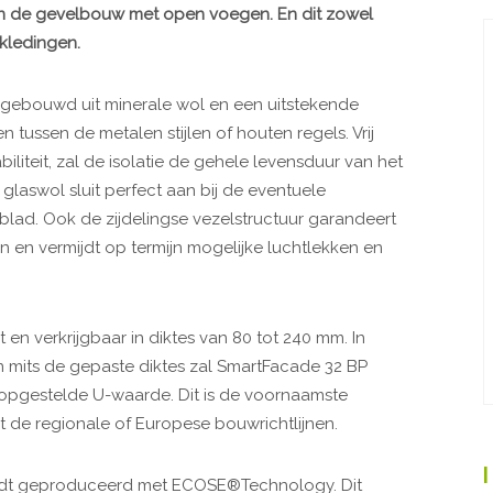
van de gevelbouw met open voegen. En dit zowel
kledingen.
gebouwd uit minerale wol en een uitstekende
n tussen de metalen stijlen of houten regels. Vrij
biliteit, zal de isolatie de gehele levensduur van het
glaswol sluit perfect aan bij de eventuele
ad. Ook de zijdelingse vezelstructuur garandeert
n en vermijdt op termijn mogelijke luchtlekken en
en verkrijgbaar in diktes van 80 tot 240 mm. In
n mits de gepaste diktes zal SmartFacade 32 BP
oropgestelde U-waarde. Dit is de voornaamste
t de regionale of Europese bouwrichtlijnen.
ordt geproduceerd met ECOSE®Technology. Dit