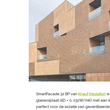
SmartFacade 32 BP van
Knauf Insulation
is
glaswolplaat (ʎD = 0, 032W/mK) met aan éé
perfect voor de isolatie van geventileerde