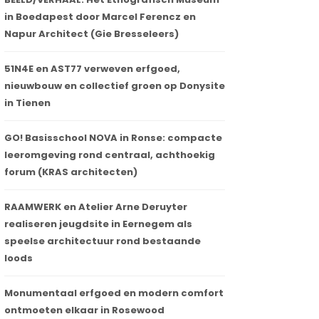
in Boedapest door Marcel Ferencz en
Napur Architect (Gie Bresseleers)
51N4E en AST77 verweven erfgoed,
nieuwbouw en collectief groen op Donysite
in Tienen
GO! Basisschool NOVA in Ronse: compacte
leeromgeving rond centraal, achthoekig
forum (KRAS architecten)
RAAMWERK en Atelier Arne Deruyter
realiseren jeugdsite in Eernegem als
speelse architectuur rond bestaande
loods
Monumentaal erfgoed en modern comfort
ontmoeten elkaar in Rosewood