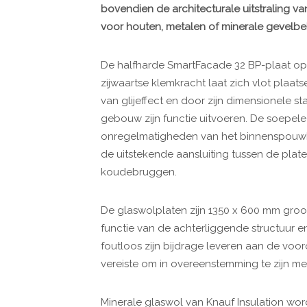
bovendien de architecturale uitstraling 
voor houten, metalen of minerale gevelbe
De halfharde SmartFacade 32 BP-plaat op
zijwaartse klemkracht laat zich vlot plaatse
van glijeffect en door zijn dimensionele sta
gebouw zijn functie uitvoeren. De soepele 
onregelmatigheden van het binnenspouwbl
de uitstekende aansluiting tussen de plate
koudebruggen.
De glaswolplaten zijn 1350 x 600 mm groot 
functie van de achterliggende structuur e
foutloos zijn bijdrage leveren aan de vo
vereiste om in overeenstemming te zijn me
Minerale glaswol van Knauf Insulation w