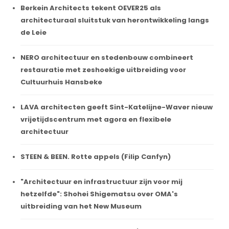
Berkein Architects tekent OEVER25 als
architecturaal sluitstuk van herontwikkeling langs
de Leie
NERO architectuur en stedenbouw combineert
restauratie met zeshoekige uitbreiding voor
Cultuurhuis Hansbeke
LAVA architecten geeft Sint-Katelijne-Waver nieuw
vrijetijdscentrum met agora en flexibele
architectuur
STEEN & BEEN. Rotte appels (Filip Canfyn)
"Architectuur en infrastructuur zijn voor mij
hetzelfde": Shohei Shigematsu over OMA's
uitbreiding van het New Museum