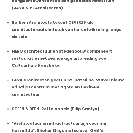
kangoeroewonen rond een gedeelde wintertuin
(JAVA & PTArchitecten)
Berkein Architects tekent OEVER25 als
architecturaal sluitstuk van herontwikkeling langs
de Leie
NERO architectuur en stedenbouw combineert
restauratie met zeshoekige uitbreiding voor
Cultuurhuis Hansbeke
LAVA architecten geeft Sint-Katelijne-Waver nieuw
vrijetijdscentrum met agora en flexibele
architectuur
STEEN & BEEN. Rotte appels (Filip Canfyn)
"Architectuur en infrastructuur zijn voor mij
hetzelfde": Shohei Shigematsu over OMA's