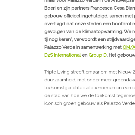
maar voor Palazzo Verde in de Antwerpse w
Boeri en zijn partners Francesca Cesa Bi
gebouw officieel ingehuldigd, samen met
overtuigd dat onze steden een hoofdrol m
gevolgen van de klimaatopwarming. We mo
tij nog keren”, verwoordt een strijdvaardig
Palazzo Verde in samenwerking met
OM/
D2S International
en
Group D
. Het gebou
Triple Living streeft ernaar om met Nieuw
duurzaamheid, met onder meer groendaken,
toekomstgerichte isolatienormen en een c
de stad van hoe we de toekomst tegemoet 
iconisch groen gebouw als Palazzo Verde ni