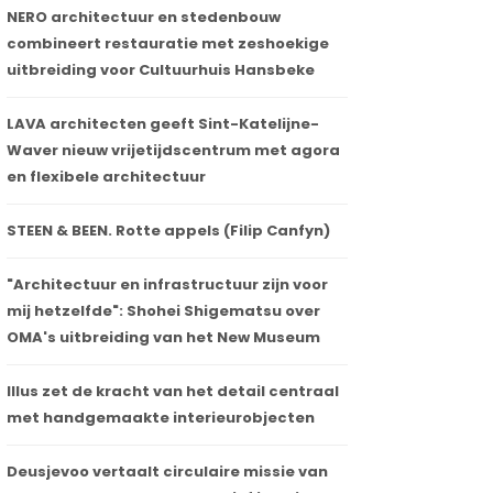
NERO architectuur en stedenbouw
combineert restauratie met zeshoekige
uitbreiding voor Cultuurhuis Hansbeke
LAVA architecten geeft Sint-Katelijne-
Waver nieuw vrijetijdscentrum met agora
en flexibele architectuur
STEEN & BEEN. Rotte appels (Filip Canfyn)
"Architectuur en infrastructuur zijn voor
mij hetzelfde": Shohei Shigematsu over
OMA's uitbreiding van het New Museum
Illus zet de kracht van het detail centraal
met handgemaakte interieurobjecten
Deusjevoo vertaalt circulaire missie van