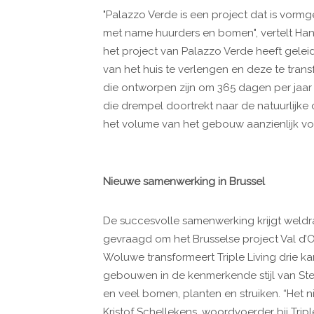
"Palazzo Verde is een project dat is vorm
met name huurders en bomen", vertelt Hana
het project van Palazzo Verde heeft gelei
van het huis te verlengen en deze te tran
die ontworpen zijn om 365 dagen per jaar
die drempel doortrekt naar de natuurlijk
het volume van het gebouw aanzienlijk v
Nieuwe samenwerking in Brussel
De succesvolle samenwerking krijgt weldra
gevraagd om het Brusselse project Val d’O
Woluwe transformeert Triple Living drie 
gebouwen in de kenmerkende stijl van Ste
en veel bomen, planten en struiken. “Het n
Kristof Schellekens, woordvoerder bij Tripl