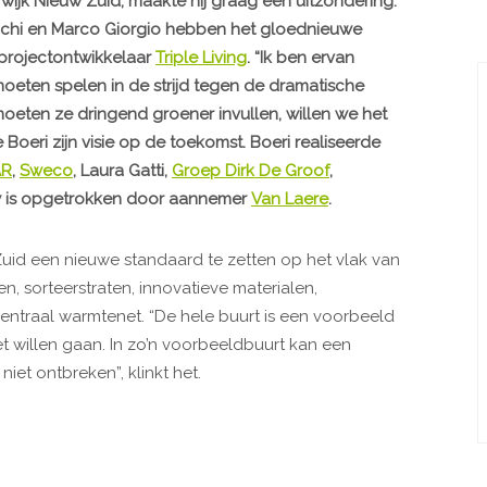
ijk Nieuw Zuid, maakte hij graag een uitzondering.
anchi en Marco Giorgio hebben het gloednieuwe
 projectontwikkelaar
Triple Living
. “Ik ben ervan
oeten spelen in de strijd tegen de dramatische
eten ze dringend groener invullen, willen we het
e Boeri zijn visie op de toekomst. Boeri realiseerde
AR
,
Sweco
, Laura Gatti,
Groep Dirk De Groof
,
w is opgetrokken door aannemer
Van Laere
.
 Zuid een nieuwe standaard te zetten op het vlak van
 sorteerstraten, innovatieve materialen,
entraal warmtenet. “De hele buurt is een voorbeeld
willen gaan. In zo’n voorbeeldbuurt kan een
et ontbreken”, klinkt het.