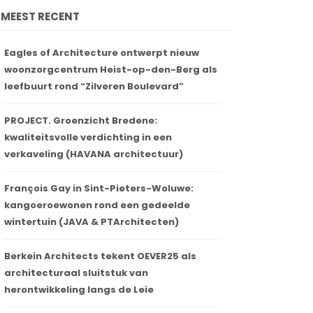
MEEST RECENT
Eagles of Architecture ontwerpt nieuw
woonzorgcentrum Heist-op-den-Berg als
leefbuurt rond “Zilveren Boulevard”
PROJECT. Groenzicht Bredene:
kwaliteitsvolle verdichting in een
verkaveling (HAVANA architectuur)
François Gay in Sint-Pieters-Woluwe:
kangoeroewonen rond een gedeelde
wintertuin (JAVA & PTArchitecten)
Berkein Architects tekent OEVER25 als
architecturaal sluitstuk van
herontwikkeling langs de Leie