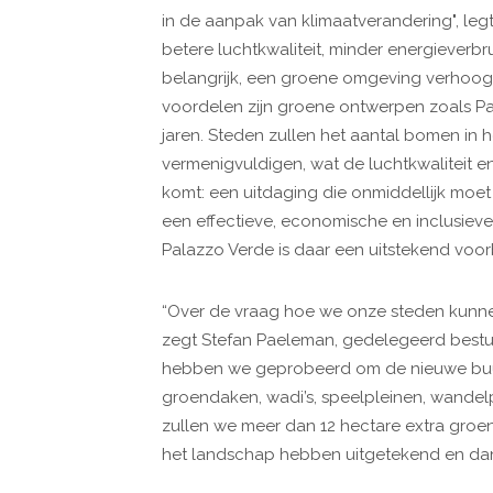
in de aanpak van klimaatverandering", leg
betere luchtkwaliteit, minder energieverbrui
belangrijk, een groene omgeving verhoog
voordelen zijn groene ontwerpen zoals P
jaren. Steden zullen het aantal bomen in 
vermenigvuldigen, wat de luchtkwaliteit e
komt: een uitdaging die onmiddellijk mo
een effectieve, economische en inclusieve
Palazzo Verde is daar een uitstekend voor
“Over de vraag hoe we onze steden kunne
zegt Stefan Paeleman, gedelegeerd bestuurd
hebben we geprobeerd om de nieuwe buur
groendaken, wadi’s, speelpleinen, wandelp
zullen we meer dan 12 hectare extra groe
het landschap hebben uitgetekend en da