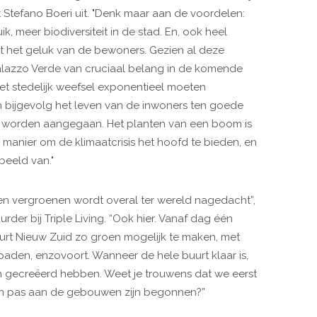
t Stefano Boeri uit. "Denk maar aan de voordelen:
k, meer biodiversiteit in de stad. En, ook heel
t het geluk van de bewoners. Gezien al deze
alazzo Verde van cruciaal belang in de komende
het stedelijk weefsel exponentieel moeten
n bijgevolg het leven van de inwoners ten goede
et worden aangegaan. Het planten van een boom is
 manier om de klimaatcrisis het hoofd te bieden, en
beeld van."
n vergroenen wordt overal ter wereld nagedacht”,
er bij Triple Living. “Ook hier. Vanaf dag één
t Nieuw Zuid zo groen mogelijk te maken, met
aden, enzovoort. Wanneer de hele buurt klaar is,
n gecreëerd hebben. Weet je trouwens dat we eerst
n pas aan de gebouwen zijn begonnen?”