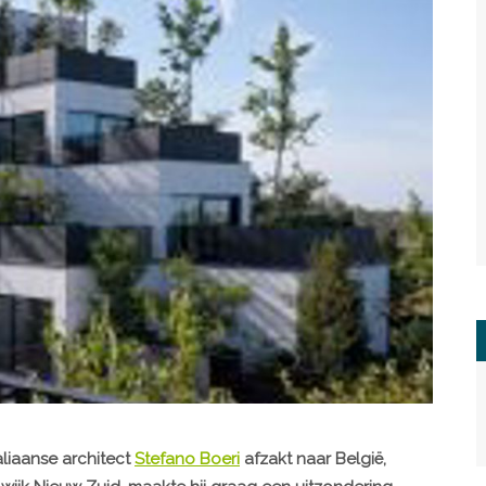
liaanse architect
Stefano Boeri
afzakt naar België,