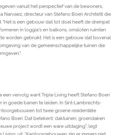
gegeven vanuit het perspectief van de bewoners,
 Narvaez, directeur van Stefano Boeri Architetti die
d. "Het is een gebouw dat tot doel heeft de drempel
sformeren in loggia's en balkons, omsloten ruimten
 te worden gebruikt. Het is een gebouw dat bovenal
e omgeving van de gemeenschappelijke tuinen die
ormgeven."
 een vervolg want Triple Living heeft Stefano Boeri
r in goede banen te leiden. In Sint-Lambrechts-
kantoorgebouwen tot twee groene residentiële
fano Boeri. Dat betekent: daktuinen, groendaken
ieuwe project wordt een ware uitdaging”, legt
e Living, uit. “Kantoorgebouwen zijn er immers niet