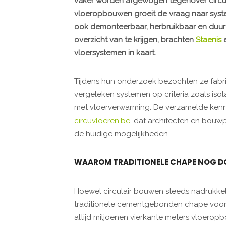
vaker worden afgewogen tegenover circulai
vloeropbouwen groeit de vraag naar system
ook demonteerbaar, herbruikbaar en duurz
overzicht van te krijgen, brachten
Staenis
vloersystemen in kaart.
Tijdens hun onderzoek bezochten ze fabri
vergeleken systemen op criteria zoals isola
met vloerverwarming. De verzamelde kenn
circuvloeren.be
, dat architecten en bouwp
de huidige mogelijkheden.
WAAROM TRADITIONELE CHAPE NOG D
Hoewel circulair bouwen steeds nadrukkelij
traditionele cementgebonden chape voorlo
altijd miljoenen vierkante meters vloerop