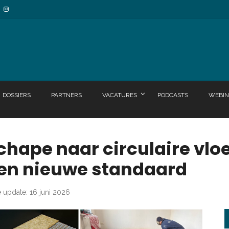
DOSSIERS
PARTNERS
VACATURES
PODCASTS
WEBIN
 chape naar circulaire vl
een nieuwe standaard
e update: 16 juni 2026