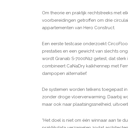
Om theorie en praktijk rechtstreeks met e
voorbereidingen getroffen om drie circula
appartementen van Hero Construct.
Een eerste testcase onderzoekt CircoFloo
prestaties en een gewicht van slechts ong
wordt Granab S-7000N12 getest, dat sterk 
combineert CaNaDry kalkhennep met Ferma
dampopen alternatief.
De systemen worden telkens toegepast in 
zonder droge vloerverwarming. Daarbij wor
maar ook naar plaatsingssnelheid, uitvoerbaa
“Het doel is niet om één winnaar aan te du
praktijkdata verzamelen zodat architecte