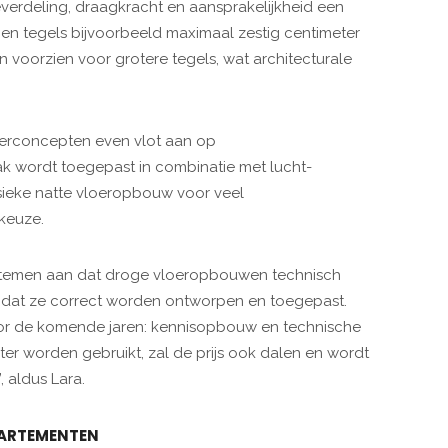
erdeling, draagkracht en aansprakelijkheid een
gen tegels bijvoorbeeld maximaal zestig centimeter
n voorzien voor grotere tegels, wat architecturale
loerconcepten even vlot aan op
k wordt toegepast in combinatie met lucht-
sieke natte vloeropbouw voor veel
keuze.
 systemen aan dat droge vloeropbouwen technisch
e dat ze correct worden ontworpen en toegepast.
voor de komende jaren: kennisopbouw en technische
er worden gebruikt, zal de prijs ook dalen en wordt
 aldus Lara.
PPARTEMENTEN