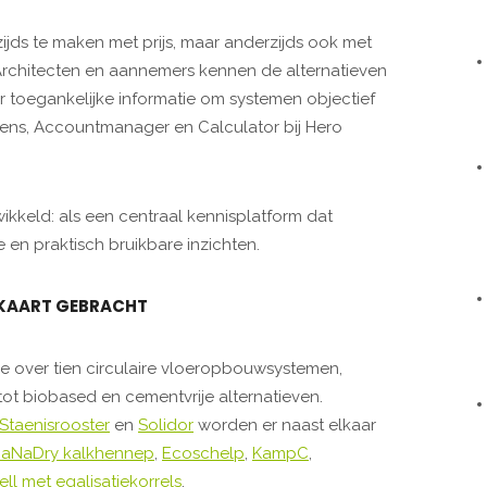
zijds te maken met prijs, maar anderzijds ook met
Architecten en aannemers kennen de alternatieven
 toegankelijke informatie om systemen objectief
ippens, Accountmanager en Calculator bij Hero
kkeld: als een centraal kennisplatform dat
e en praktisch bruikbare inzichten.
 KAART GEBRACHT
ie over tien circulaire vloeropbouwsystemen,
t biobased en cementvrije alternatieven.
Staenisrooster
en
Solidor
worden er naast elkaar
aNaDry kalkhennep
,
Ecoschelp
,
KampC
,
ll met egalisatiekorrels
.