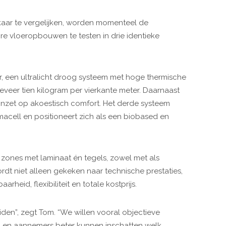
lkaar te vergelijken, worden momenteel de
ire vloeropbouwen te testen in drie identieke
r, een ultralicht droog systeem met hoge thermische
eveer tien kilogram per vierkante meter. Daarnaast
inzet op akoestisch comfort. Het derde systeem
cell en positioneert zich als een biobased en
zones met laminaat én tegels, zowel met als
dt niet alleen gekeken naar technische prestaties,
rheid, flexibiliteit en totale kostprijs.
iden”, zegt Tom. “We willen vooral objectieve
n en aannemers beter kunnen inschatten welk