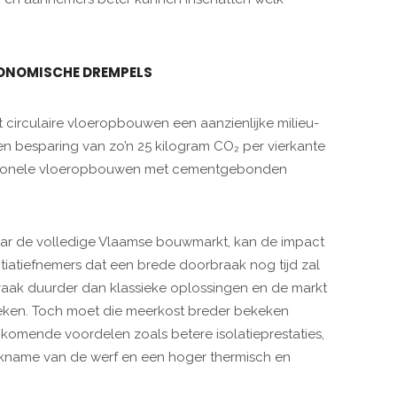
ONOMISCHE DREMPELS
at circulaire vloeropbouwen een aanzienlijke milieu-
 besparing van zo’n 25 kilogram CO₂ per vierkante
aditionele vloeropbouwen met cementgebonden
aar de volledige Vlaamse bouwmarkt, kan de impact
nitiatiefnemers dat een brede doorbraak nog tijd zal
 vaak duurder dan klassieke oplossingen en de markt
nieken. Toch moet die meerkost breder bekeken
komende voordelen zoals betere isolatieprestaties,
ikname van de werf en een hoger thermisch en