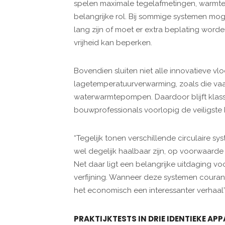
spelen maximale tegelafmetingen, warmtev
belangrijke rol. Bij sommige systemen mo
lang zijn of moet er extra beplating worde
vrijheid kan beperken.
Bovendien sluiten niet alle innovatieve v
lagetemperatuurverwarming, zoals die vaa
waterwarmtepompen. Daardoor blijft klas
bouwprofessionals voorlopig de veiligste 
“Tegelijk tonen verschillende circulaire
wel degelijk haalbaar zijn, op voorwaard
Net daar ligt een belangrijke uitdaging 
verfijning. Wanneer deze systemen courant
het economisch een interessanter verhaal”,
PRAKTIJKTESTS IN DRIE IDENTIEKE A