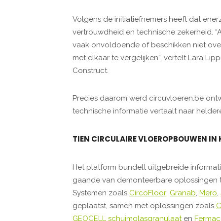
Volgens de initiatiefnemers heeft dat ener
vertrouwdheid en technische zekerheid. “
vaak onvoldoende of beschikken niet over
met elkaar te vergelijken”, vertelt Lara L
Construct.
Precies daarom werd circuvloeren.be ontwi
technische informatie vertaalt naar helder
TIEN CIRCULAIRE VLOEROPBOUWEN IN
Het platform bundelt uitgebreide informat
gaande van demonteerbare oplossingen to
Systemen zoals
CircoFloor
,
Granab
,
Mero
,
geplaatst, samen met oplossingen zoals
C
GEOCELL schuimglasgranulaat
en
Fermace