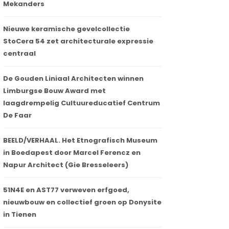
Mekanders
Nieuwe keramische gevelcollectie
StoCera 54 zet architecturale expressie
centraal
De Gouden Liniaal Architecten winnen
Limburgse Bouw Award met
laagdrempelig Cultuureducatief Centrum
De Faar
BEELD/VERHAAL. Het Etnografisch Museum
in Boedapest door Marcel Ferencz en
Napur Architect (Gie Bresseleers)
51N4E en AST77 verweven erfgoed,
nieuwbouw en collectief groen op Donysite
in Tienen