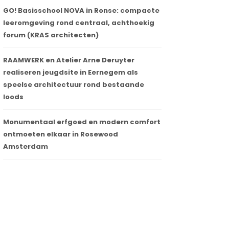
GO! Basisschool NOVA in Ronse: compacte
leeromgeving rond centraal, achthoekig
forum (KRAS architecten)
RAAMWERK en Atelier Arne Deruyter
realiseren jeugdsite in Eernegem als
speelse architectuur rond bestaande
loods
Monumentaal erfgoed en modern comfort
ontmoeten elkaar in Rosewood
Amsterdam