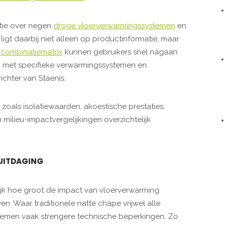
atie over negen
droge vloerverwarmingssystemen
en
 ligt daarbij niet alleen op productinformatie, maar
n
combinatiematrix
kunnen gebruikers snel nagaan
 met specifieke verwarmingssystemen en
chter van Staenis.
oals isolatiewaarden, akoestische prestaties,
milieu-impactvergelijkingen overzichtelijk
UITDAGING
ijk hoe groot de impact van vloerverwarming
. Waar traditionele natte chape vrijwel alle
stemen vaak strengere technische beperkingen. Zo