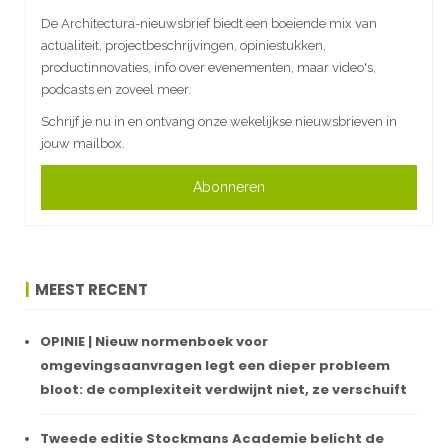
De Architectura-nieuwsbrief biedt een boeiende mix van
actualiteit, projectbeschrijvingen, opiniestukken,
productinnovaties, info over evenementen, maar video's,
podcasts en zoveel meer.
Schrijf je nu in en ontvang onze wekelijkse nieuwsbrieven in
jouw mailbox.
Abonneren
MEEST RECENT
OPINIE | Nieuw normenboek voor
omgevingsaanvragen legt een dieper probleem
bloot: de complexiteit verdwijnt niet, ze verschuift
Tweede editie Stockmans Academie belicht de