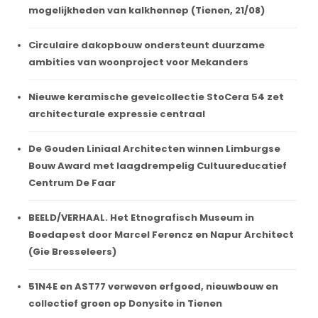
mogelijkheden van kalkhennep (Tienen, 21/08)
Circulaire dakopbouw ondersteunt duurzame
ambities van woonproject voor Mekanders
Nieuwe keramische gevelcollectie StoCera 54 zet
architecturale expressie centraal
De Gouden Liniaal Architecten winnen Limburgse
Bouw Award met laagdrempelig Cultuureducatief
Centrum De Faar
BEELD/VERHAAL. Het Etnografisch Museum in
Boedapest door Marcel Ferencz en Napur Architect
(Gie Bresseleers)
51N4E en AST77 verweven erfgoed, nieuwbouw en
collectief groen op Donysite in Tienen