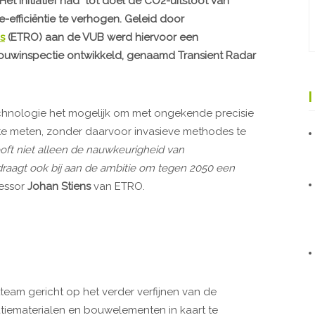
 Het initiatief had ​ tot doel de CO2-uitstoot van
efficiëntie te verhogen. Geleid door
s
(ETRO) aan de VUB werd hiervoor een
bouwinspectie ontwikkeld, genaamd Transient Radar
chnologie het mogelijk om met ongekende precisie
te meten, zonder daarvoor invasieve methodes te
oft niet alleen de nauwkeurigheid van
draagt ook bij aan de ambitie om tegen 2050 een
fessor
Johan Stiens
van ETRO.
team gericht op het verder verfijnen van de
tiematerialen en bouwelementen in kaart te