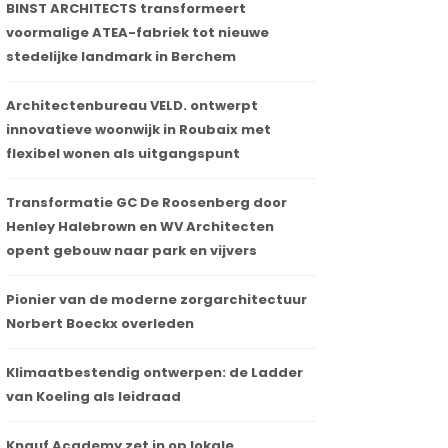
BINST ARCHITECTS transformeert
voormalige ATEA-fabriek tot nieuwe
stedelijke landmark in Berchem
Architectenbureau VELD. ontwerpt
innovatieve woonwijk in Roubaix met
flexibel wonen als uitgangspunt
Transformatie GC De Roosenberg door
Henley Halebrown en WV Architecten
opent gebouw naar park en vijvers
Pionier van de moderne zorgarchitectuur
Norbert Boeckx overleden
Ingenieur-architecten VUB bestuderen
Schimmel
Klimaatbestendig ontwerpen: de Ladder
hoe je woningen kan maken van
onderzoe
van Koeling als leidraad
kantoorgebouwen
bouwmat
Knauf Academy zet in op lokale
12 mei 2023
15 maart 2