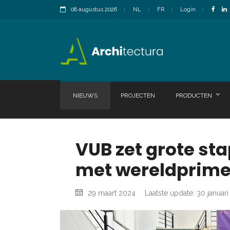
08 augustus 2026
NL
FR
Login
NIEUWS
PROJECTEN
PRODUCTEN
VUB zet grote st
met wereldprime
29 maart 2024
Laatste update: 30 januar