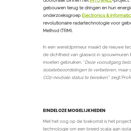
doorbraak binnen het
INTOWALL
-project.
gebouwen terug te dringen en hun energie-
onderzoeksgroep
Electronics & Informatic
revolutionaire radartechnologie voor ge
Method (TRM).
In een wereldprimeur maakt de nieuwe te
de dichtheid van glaswol in spouwmuren 
moeten gebruiken. “
Deze vooruitgang belo
isolatiebeoordelingen te verbeteren, maar 
CO2-neutrale status te bereiken.
” zegt Pro
EINDELOZE MOGELIJKHEDEN
Met het oog op de toekomst is het project
technologie om een breed scala aan isola