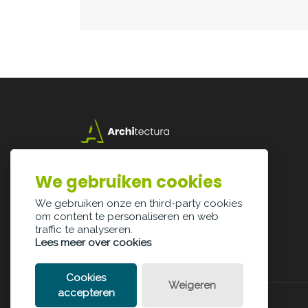
Lazarijstraat 168
3500 Hasselt
We gebruiken cookies
info@architectura.be
We gebruiken onze en third-party cookies
om content te personaliseren en web
traffic te analyseren.
Lees meer over cookies
Cookies
Weigeren
accepteren