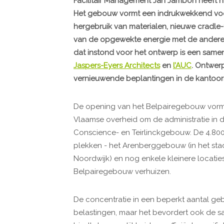
Facilitair Management Jan Jambon heeft h
Het gebouw vormt een indrukwekkend voor
hergebruik van materialen, nieuwe cradle-
van de opgewekte energie met de andere 
dat instond voor het ontwerp is een sam
Jaspers-Eyers Architects
en
l’AUC
. Ontwer
vernieuwende beplantingen in de kantoorr
De opening van het Belpairegebouw vormt 
Vlaamse overheid om de administratie in d
Conscience- en Teirlinckgebouw. De 4.80
plekken - het Arenberggebouw (in het stad
Noordwijk) en nog enkele kleinere locaties 
Belpairegebouw verhuizen.
De concentratie in een beperkt aantal geb
belastingen, maar het bevordert ook de s