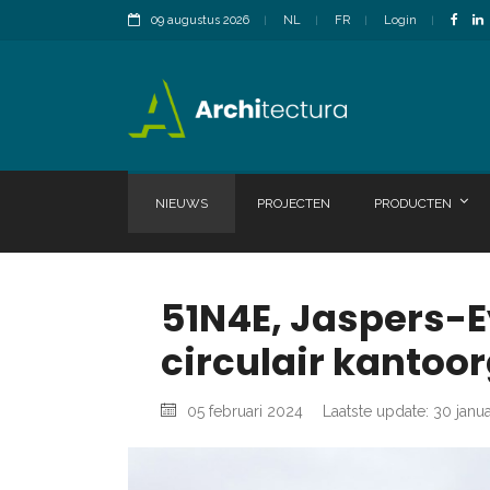
09 augustus 2026
NL
FR
Login
NIEUWS
PROJECTEN
PRODUCTEN
51N4E, Jaspers-E
circulair kanto
05 februari 2024
Laatste update: 30 janu