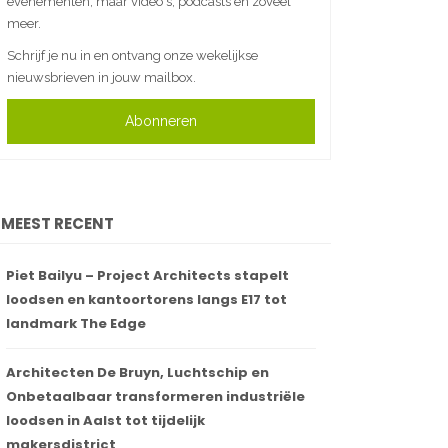
evenementen, maar video's, podcasts en zoveel
meer.
Schrijf je nu in en ontvang onze wekelijkse
nieuwsbrieven in jouw mailbox.
Abonneren
MEEST RECENT
Piet Bailyu – Project Architects stapelt
loodsen en kantoortorens langs E17 tot
landmark The Edge
Architecten De Bruyn, Luchtschip en
Onbetaalbaar transformeren industriële
loodsen in Aalst tot tijdelijk
makersdistrict