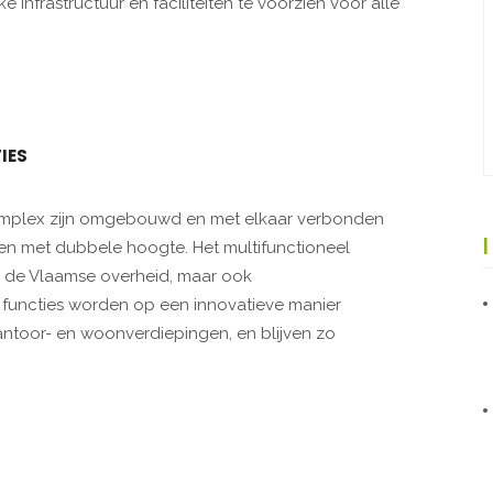
e infrastructuur en faciliteiten te voorzien voor alle
IES
omplex zijn omgebouwd en met elkaar verbonden
en met dubbele hoogte. Het multifunctioneel
 de Vlaamse overheid, maar ook
functies worden op een innovatieve manier
ntoor- en woonverdiepingen, en blijven zo