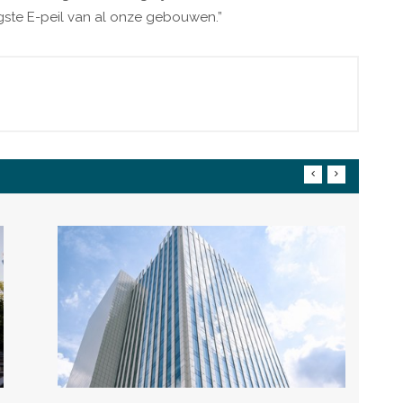
ste E-peil van al onze gebouwen.”