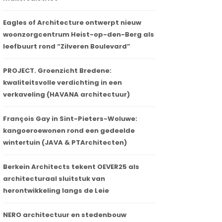
Eagles of Architecture ontwerpt nieuw
woonzorgcentrum Heist-op-den-Berg als
leefbuurt rond “Zilveren Boulevard”
PROJECT. Groenzicht Bredene:
kwaliteitsvolle verdichting in een
verkaveling (HAVANA architectuur)
François Gay in Sint-Pieters-Woluwe:
kangoeroewonen rond een gedeelde
wintertuin (JAVA & PTArchitecten)
Berkein Architects tekent OEVER25 als
architecturaal sluitstuk van
herontwikkeling langs de Leie
NERO architectuur en stedenbouw