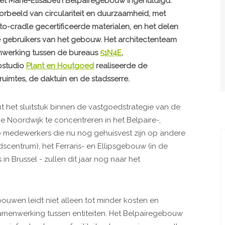
et Marie-Elisabeth Belpairegebouw ingehuldigd.
beeld van circulariteit en duurzaamheid, met
to-cradle gecertificeerde materialen, en het delen
gebruikers van het gebouw. Het architectenteam
enwerking tussen de bureaus
51N4E
,
pstudio
Plant en Houtgoed
realiseerde de
uimtes, de daktuin en de stadsserre.
het sluitstuk binnen de vastgoedstrategie van de
e Noordwijk te concentreren in het Belpaire-,
0 medewerkers die nu nog gehuisvest zijn op andere
scentrum), het Ferraris- en Ellipsgebouw (in de
in Brussel - zullen dit jaar nog naar het
ouwen leidt niet alleen tot minder kosten en
amenwerking tussen entiteiten. Het Belpairegebouw