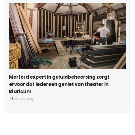
Merford expert in geluidbeheersing zorgt
ervoor dat iedereen geniet van theater in
Blaricum
28 april 2023