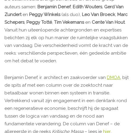
auteurs samen:
Benjamin Denef
,
Edith Wouters
,
Gerd Van
Zundert
en
Peggy Winkels
(als duo),
Leo Van Broeck
,
Marc
Schepers
,
Peggy Totté
,
Tim Vekemans
en
Cente Van Hout
.
Vanuit hun uiteenlopende achtergronden en expertises
belichten zij elk op hun manier de ruimtelijke vraagstukken
van vandaag. Die verscheidenheid vormt de kracht van de
reeks: verschillende perspectieven, één gedeelde ambitie
om het debat te voeden.
Benjamin Denef, ir. architect en zaakvoerder van
DMOA
, bijt
de spits af met een column over de zoektocht naar
betaalbaar wonen binnen een systeem in transitie.
Vertrekkend vanuit zijn engagement in een denktank rond
een regeneratieve economie, beschrijft hij de spagaat
tussen de logica van vandaag en de nood aan
fundamentele verandering. De column van Denef – de
allereerste in de reeks
Kritische Massa
– lees je
hier
.