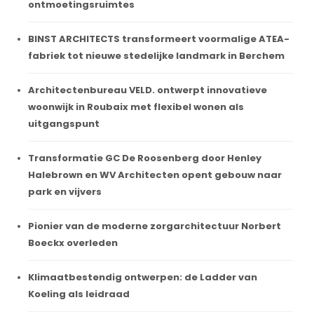
ontmoetingsruimtes
BINST ARCHITECTS transformeert voormalige ATEA-
fabriek tot nieuwe stedelijke landmark in Berchem
Architectenbureau VELD. ontwerpt innovatieve
woonwijk in Roubaix met flexibel wonen als
uitgangspunt
Transformatie GC De Roosenberg door Henley
Halebrown en WV Architecten opent gebouw naar
park en vijvers
Pionier van de moderne zorgarchitectuur Norbert
Boeckx overleden
Klimaatbestendig ontwerpen: de Ladder van
Koeling als leidraad