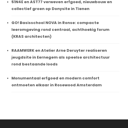
51N4E en AST77 verweven erfgoed, nieuwbouw en
collectief groen op Donysite in Tienen
GO! Basisschool NOVA in Ronse: compacte
leeromgeving rond centraal, achthoekig forum
(KRAS architecten)
RAAMWERK en Atelier Arne Deruyter realiseren
jeugdsite in Eernegem als speelse architectuur
rond bestaande loods
Monumentaal erfgoed en modern comfort
ontmoeten elkaar in Rosewood Amsterdam