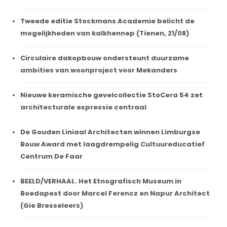
Tweede editie Stockmans Academie belicht de
mogelijkheden van kalkhennep (Tienen, 21/08)
Circulaire dakopbouw ondersteunt duurzame
ambities van woonproject voor Mekanders
Nieuwe keramische gevelcollectie StoCera 54 zet
architecturale expressie centraal
De Gouden Liniaal Architecten winnen Limburgse
Bouw Award met laagdrempelig Cultuureducatief
Centrum De Faar
BEELD/VERHAAL. Het Etnografisch Museum in
Boedapest door Marcel Ferencz en Napur Architect
(Gie Bresseleers)