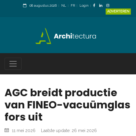
08 augustus 2026
NL
FR
Login
ADVERTEREN
AGC breidt productie
van FINEO-vacuümglas
fors uit
11 mei 2026
Laatste update: 26 mei 2026