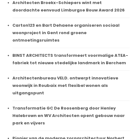
Architecten Broekx-Schiepers wint met
doordachte eenvoud Limburgse Bouw Award 2026
Carton123 en Bart Dehaene organiseren sociaal
woonproject in Gent rond groene
ontmoetingsruimtes
BINST ARCHITECTS transformeert voormalige ATEA-
fabriek tot nieuwe stedelijke landmark in Berchem
Architectenbureau VELD. ontwerpt innovatieve
woonwijk in Roubaix met flexibel wonen als
uitgangspunt
Transformatie GC De Roosenberg door Henley
Halebrown en WV Architecten opent gebouw naar
park en vijvers
Pionier van de moderne zorgarchitectuur Norbert