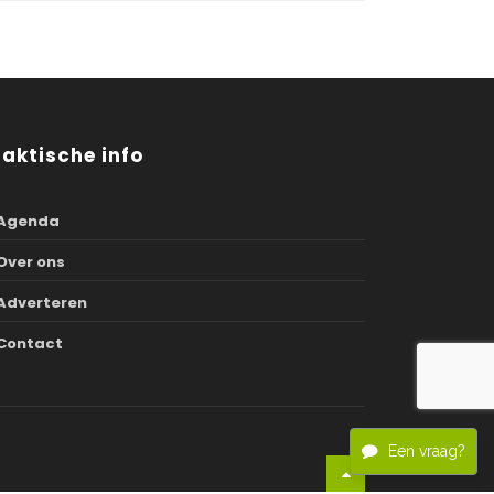
raktische info
Agenda
Over ons
Adverteren
Contact
Een vraag?