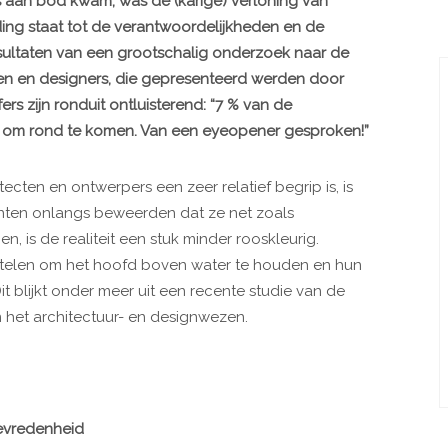
s aan bod kwam, was de (karige) verloning van
ding staat tot de verantwoordelijkheden en de
resultaten van een grootschalig onderzoek naar de
en en designers, die gepresenteerd werden door
rs zijn ronduit ontluisterend: “7 % van de
 in om rond te komen. Van een eyeopener gesproken!”
ecten en ontwerpers een zeer relatief begrip is, is
anten onlangs beweerden dat ze net zoals
n, is de realiteit een stuk minder rooskleurig.
telen om het hoofd boven water te houden en hun
it blijkt onder meer uit een recente studie van de
het architectuur- en designwezen.
tevredenheid