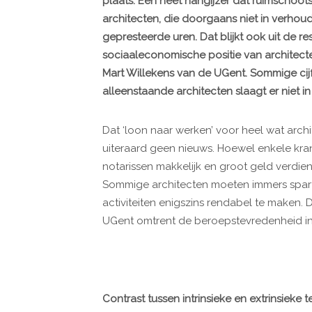
plaats. Een heet hangijzer dat ruimschoot
architecten, die doorgaans niet in verhou
gepresteerde uren. Dat blijkt ook uit de 
sociaaleconomische positie van architect
Mart Willekens van de UGent. Sommige cijfe
alleenstaande architecten slaagt er niet
Dat ‘loon naar werken’ voor heel wat archit
uiteraard geen nieuws. Hoewel enkele kr
notarissen makkelijk en groot geld verdiene
Sommige architecten moeten immers spar
activiteiten enigszins rendabel te maken. D
UGent omtrent de beroepstevredenheid in 
Contrast tussen intrinsieke en extrinsieke 