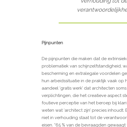
verhouding tot de
verantwoordelijkhe
Pijnpunten
De pijnpunten die maken dat de extrinsiek
problematiek van schijnzelfstandigheid, w
bescherming en extralegale voordelen ge
hun arbeidssituatie in de praktijk vaak o
aandeel ‘gratis werk’ dat architecten som
verplichtingen, die het creatieve aspect 
foutieve perceptie van het beroep bij kla
weten wat ‘architect zijn’ precies inhoudt.
niet in verhouding staat tot de verantwoo
eisen. “65 % van de bevraagden gewaagt v