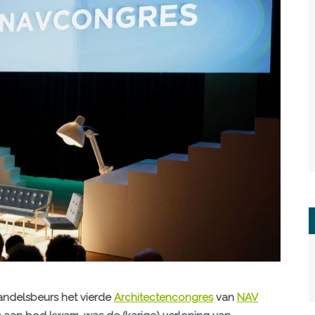
andelsbeurs het vierde
Architectencongres
van
NAV