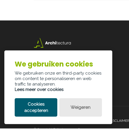
Lazarijstraat 168
3500 Hasselt
We gebruiken cookies
info@architectura.be
We gebruiken onze en third-party cookies
om content te personaliseren en web
traffic te analyseren.
Lees meer over cookies
Cookies
Weigeren
accepteren
PRIVACY POLICY
COOKIE POLICY
LEGAL DISCLAIME