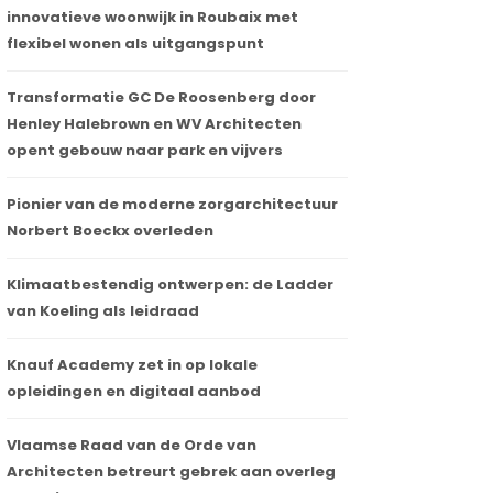
innovatieve woonwijk in Roubaix met
flexibel wonen als uitgangspunt
Transformatie GC De Roosenberg door
Henley Halebrown en WV Architecten
opent gebouw naar park en vijvers
Pionier van de moderne zorgarchitectuur
Norbert Boeckx overleden
Klimaatbestendig ontwerpen: de Ladder
van Koeling als leidraad
Knauf Academy zet in op lokale
opleidingen en digitaal aanbod
Vlaamse Raad van de Orde van
Architecten betreurt gebrek aan overleg