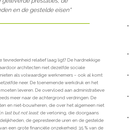
 geleverde prestaties, de
den en de gestelde eisen"
e tevredenheid relatief laag ligt? De hardnekkige
aardoor architecten niet dezelfde sociale
nieten als volwaardige werknemers – ook al komt
p hetzelfde neer. De toenemende werkdruk en het
s moeten leveren. De overvloed aan administratieve
steeds meer naar de achtergrond verdringen. De
nten en niet-bouwheren, die over het algemeen niet
 En
last but not least
: de verloning, die doorgaans
rdelijkheden, de gepresteerde uren en de gestelde
an een grote financiële onzekerheid. 35 % van de