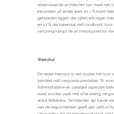
alleenstaande architecten kan maar net 
inkomsten uit ander werk en 7 % komt hel
gehuwden liggen die cijfers iets lager, maa
en 1,7 % die helemaal niet rondkomt. Voor
verloning kampt de architectuursector met
Werkdruk
De reden hiervoor is niet zozeer het loo
aandeel niet-vergoede prestaties. “Er wor
Administratieve en zakelijke aspecten be
maar worden vaak niet of te weinig vergoe
aldus Willekens. “Architecten zijn harde w
van de respondenten geeft aan zelfs in hun v
vergoeding die daartegenover staat, dekt 