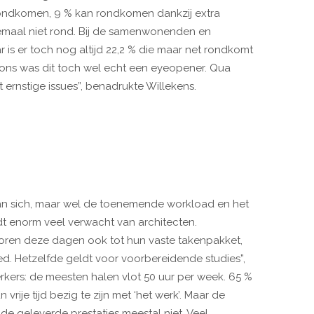
rondkomen, 9 % kan rondkomen dankzij extra
emaal niet rond. Bij de samenwonenden en
r is er toch nog altijd 22,2 % die maar net rondkomt
 ons was dit toch wel echt een eyeopener. Qua
 ernstige issues”, benadrukte Willekens.
n an sich, maar wel de toenemende workload en het
dt enorm veel verwacht van architecten.
horen deze dagen ook tot hun vaste takenpakket,
d. Hetzelfde geldt voor voorbereidende studies”,
erkers: de meesten halen vlot 50 uur per week. 65 %
rije tijd bezig te zijn met ‘het werk’. Maar de
de geleverde prestaties meestal niet. Veel