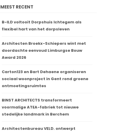
MEEST RECENT
B-ILD voltooit Dorpshuis Ichtegem als
flexibel hart van het dorpsleven
Architecten Broekx-Schiepers wint met
doordachte eenvoud Limburgse Bouw
Award 2026
Carton123 en Bart Dehaene organiseren
sociaal woonproject in Gent rond groene
ontmoetingsruimtes
BINST ARCHITECTS transformeert
voormalige ATEA-fabriek tot nieuwe
stedelijke landmark in Berchem
Architectenbureau VELD. ontwerpt