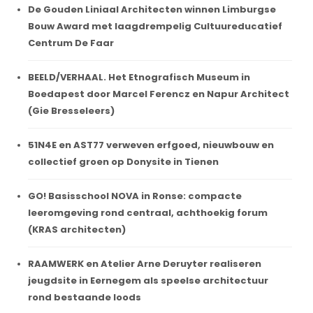
De Gouden Liniaal Architecten winnen Limburgse
Bouw Award met laagdrempelig Cultuureducatief
Centrum De Faar
BEELD/VERHAAL. Het Etnografisch Museum in
Boedapest door Marcel Ferencz en Napur Architect
(Gie Bresseleers)
51N4E en AST77 verweven erfgoed, nieuwbouw en
collectief groen op Donysite in Tienen
GO! Basisschool NOVA in Ronse: compacte
leeromgeving rond centraal, achthoekig forum
(KRAS architecten)
RAAMWERK en Atelier Arne Deruyter realiseren
jeugdsite in Eernegem als speelse architectuur
rond bestaande loods