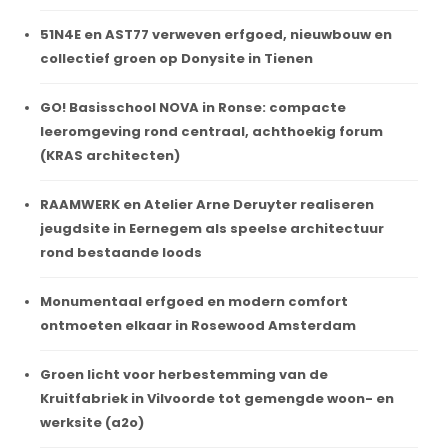
51N4E en AST77 verweven erfgoed, nieuwbouw en
collectief groen op Donysite in Tienen
GO! Basisschool NOVA in Ronse: compacte
leeromgeving rond centraal, achthoekig forum
(KRAS architecten)
RAAMWERK en Atelier Arne Deruyter realiseren
jeugdsite in Eernegem als speelse architectuur
rond bestaande loods
Monumentaal erfgoed en modern comfort
ontmoeten elkaar in Rosewood Amsterdam
Groen licht voor herbestemming van de
Kruitfabriek in Vilvoorde tot gemengde woon- en
werksite (a2o)