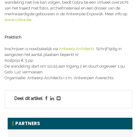
wandeling niet live kan volgen, biedt Cobra.be een virtueel overzicht
van het traject met foto’s, archiefmateriaal en een dossier van de
merkwaardigste gebouwen in de Antwerpse Expowijk. Meer info op
www.cobra.be
.
Praktisch
Inschrijven is noodzakelijk via
Antwerp Architects
. Schrijf tijdig in
aangezien het aantal plaatsen beperkt is!
Kostprijs € 5 pp.
De wandeling start om 12u15 aan Ingang 2 en duurt ongeveer 1,5u.
Gids: Luc vermoesen.
Organisatie: Antwerp Architects i.s.m. Antwerpen Averechts
Deel dit artikel
PARTNERS