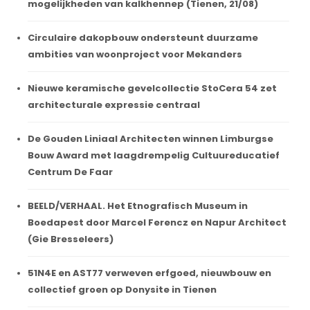
mogelijkheden van kalkhennep (Tienen, 21/08)
Circulaire dakopbouw ondersteunt duurzame
ambities van woonproject voor Mekanders
Nieuwe keramische gevelcollectie StoCera 54 zet
architecturale expressie centraal
De Gouden Liniaal Architecten winnen Limburgse
Bouw Award met laagdrempelig Cultuureducatief
Centrum De Faar
BEELD/VERHAAL. Het Etnografisch Museum in
Boedapest door Marcel Ferencz en Napur Architect
(Gie Bresseleers)
51N4E en AST77 verweven erfgoed, nieuwbouw en
collectief groen op Donysite in Tienen