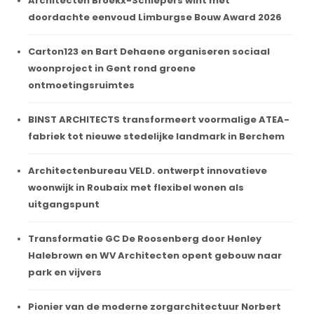
Architecten Broekx-Schiepers wint met
doordachte eenvoud Limburgse Bouw Award 2026
Carton123 en Bart Dehaene organiseren sociaal
woonproject in Gent rond groene
ontmoetingsruimtes
BINST ARCHITECTS transformeert voormalige ATEA-
fabriek tot nieuwe stedelijke landmark in Berchem
Architectenbureau VELD. ontwerpt innovatieve
woonwijk in Roubaix met flexibel wonen als
uitgangspunt
Transformatie GC De Roosenberg door Henley
Halebrown en WV Architecten opent gebouw naar
park en vijvers
Pionier van de moderne zorgarchitectuur Norbert