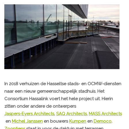
In 2018 verhuizen de Hasseltse stads- en OCMW-diensten
naar een nieuw gemeenschappelijk stadhuis. Het
Consortium Hassalink voert het hele project uit. Hierin
zitten onder andere de ontwerpers
Jaspers-Eyers Architects
,
SAQ Architects
,
MASS Architects
en
Michel Janssen
en bouwers
Kumpen
en
Democo
.
Zoontjens
staat in voor de daktuin met terrassen.