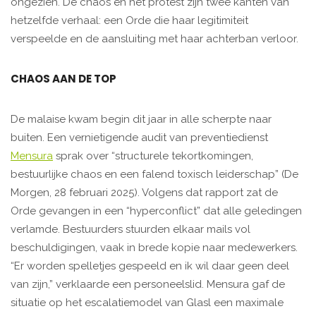
ongezien. De chaos en het protest zijn twee kanten van
hetzelfde verhaal: een Orde die haar legitimiteit
verspeelde en de aansluiting met haar achterban verloor.
CHAOS AAN DE TOP
De malaise kwam begin dit jaar in alle scherpte naar
buiten. Een vernietigende audit van preventiedienst
Mensura
sprak over “structurele tekortkomingen,
bestuurlijke chaos en een falend toxisch leiderschap” (De
Morgen, 28 februari 2025). Volgens dat rapport zat de
Orde gevangen in een “hyperconflict” dat alle geledingen
verlamde. Bestuurders stuurden elkaar mails vol
beschuldigingen, vaak in brede kopie naar medewerkers.
“Er worden spelletjes gespeeld en ik wil daar geen deel
van zijn,” verklaarde een personeelslid. Mensura gaf de
situatie op het escalatiemodel van Glasl een maximale