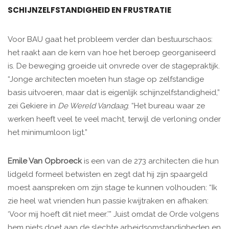
SCHIJNZELFSTANDIGHEID EN FRUSTRATIE
Voor BAU gaat het probleem verder dan bestuurschaos:
het raakt aan de kern van hoe het beroep georganiseerd
is. De beweging groeide uit onvrede over de stagepraktijk.
“Jonge architecten moeten hun stage op zelfstandige
basis uitvoeren, maar dat is eigenlijk schijnzelfstandigheid,”
zei Gekiere in
De Wereld Vandaag
. “Het bureau waar ze
werken heeft veel te veel macht, terwijl de verloning onder
het minimumloon ligt.”
Emile Van Opbroeck
is een van de 273 architecten die hun
lidgeld formeel betwisten en zegt dat hij zijn spaargeld
moest aanspreken om zijn stage te kunnen volhouden: “Ik
zie heel wat vrienden hun passie kwijtraken en afhaken:
‘Voor mij hoeft dit niet meer.’” Juist omdat de Orde volgens
hem niets doet aan de slechte arbeidsomstandigheden en