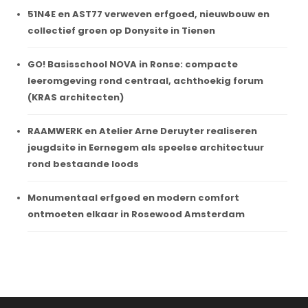
51N4E en AST77 verweven erfgoed, nieuwbouw en
collectief groen op Donysite in Tienen
GO! Basisschool NOVA in Ronse: compacte
leeromgeving rond centraal, achthoekig forum
(KRAS architecten)
RAAMWERK en Atelier Arne Deruyter realiseren
jeugdsite in Eernegem als speelse architectuur
rond bestaande loods
Monumentaal erfgoed en modern comfort
ontmoeten elkaar in Rosewood Amsterdam