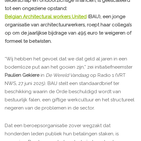
leiderschap en ondoorzichtige financiën, is geëscaleerd
tot een ongeziene opstand:
Belgian Architectural workers United
(BAU), een jonge
organisatie van architectuurwerkers, roept haar collega’s
op om de jaarlijkse bijdrage van 495 euro te weigeren of
formeel te betwisten.
“Wij hebben het gevoel dat we dat geld al jaren in een
bodemloze put aan het gooien zijn,” zei initiatiefneemster
Paulien Gekiere
in
De Wereld Vandaag
op Radio 1 (VRT
NWS, 27 juni 2025). BAU stelt een standaardbrief ter
beschikking waarin de Orde beschuldigd wordt van
bestuurlijk falen, een giftige werkcultuur en het structureel
negeren van de problemen in de sector.
Dat een beroepsorganisatie zover wegzakt dat
honderden leden publiek hun betalingen staken, is