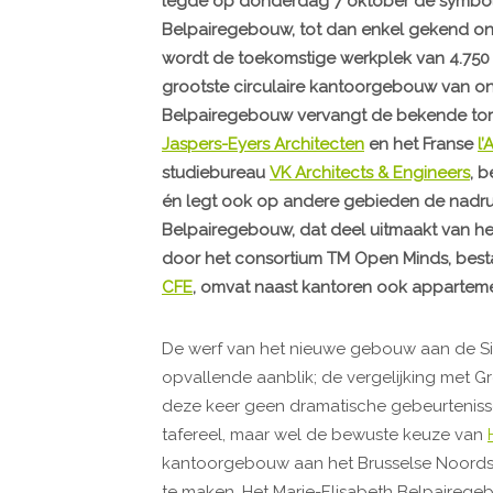
legde op donderdag 7 oktober de symbolis
Belpairegebouw, tot dan enkel gekend o
wordt de toekomstige werkplek van 4.750
grootste circulaire kantoorgebouw van ons 
Belpairegebouw vervangt de bekende tore
Jaspers-Eyers Architecten
en het Franse
l
studiebureau
VK Architects & Engineers
, 
én legt ook op andere gebieden de nadruk 
Belpairegebouw, dat deel uitmaakt van he
door het consortium TM Open Minds, bes
CFE
, omvat naast kantoren ook apparteme
De werf van het nieuwe gebouw aan de Si
opvallende aanblik; de vergelijking met Gro
deze keer geen dramatische gebeurteniss
tafereel, maar wel de bewuste keuze van
kantoorgebouw aan het Brusselse Noordst
te maken. Het Marie-Elisabeth Belpairege