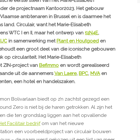
che eerste steen van het Marie-Elisabeth
nder de projectnaam Kantoor2023. Het gebouw
 Vlaamse ambtenaren in Brussel en is daarmee het
land. Circulair, want het Marie-Elisabeth
ns WTC I en II, maar het ontwerp van
51N4E
,
’AUC
in samenwerking met
Plant en Houtgoed
en
behoudt een groot deel van die iconische gebouwen
op circulariteit. Het Marie-Elisabeth
t ZIN-project van
Befimmo
en wordt gerealiseerd
taande uit de aannemers
Van Laere
,
BPC
,
MVA
en
nten, een hotel en handelszaken.
mon Bolivarlaan biedt op z’n zachtst gezegd een
und Zero is niet bij de haren getrokken. Al zijn het
en die ten grondslag liggen aan het opvallende
Het Facilitair bedrijf
om van het nieuwe
ation een voorbeeldproject van circulair bouwen
bouw – de naam werd gekozen uit een lijst van meer