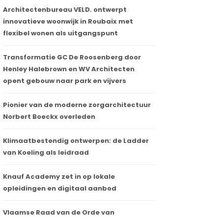
Architectenbureau VELD. ontwerpt
innovatieve woonwijk in Roubaix met
flexibel wonen als uitgangspunt
Transformatie GC De Roosenberg door
Henley Halebrown en WV Architecten
opent gebouw naar park en vijvers
Pionier van de moderne zorgarchitectuur
Norbert Boeckx overleden
Klimaatbestendig ontwerpen: de Ladder
van Koeling als leidraad
Knauf Academy zet in op lokale
opleidingen en digitaal aanbod
Vlaamse Raad van de Orde van