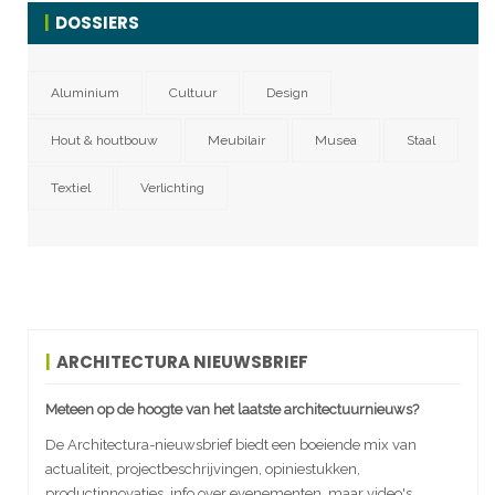
DOSSIERS
Aluminium
Cultuur
Design
Hout & houtbouw
Meubilair
Musea
Staal
Textiel
Verlichting
ARCHITECTURA NIEUWSBRIEF
Meteen op de hoogte van het laatste architectuurnieuws?
De Architectura-nieuwsbrief biedt een boeiende mix van
actualiteit, projectbeschrijvingen, opiniestukken,
productinnovaties, info over evenementen, maar video's,