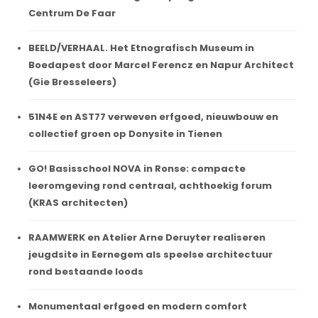
Centrum De Faar
BEELD/VERHAAL. Het Etnografisch Museum in
Boedapest door Marcel Ferencz en Napur Architect
(Gie Bresseleers)
51N4E en AST77 verweven erfgoed, nieuwbouw en
collectief groen op Donysite in Tienen
GO! Basisschool NOVA in Ronse: compacte
leeromgeving rond centraal, achthoekig forum
(KRAS architecten)
RAAMWERK en Atelier Arne Deruyter realiseren
jeugdsite in Eernegem als speelse architectuur
rond bestaande loods
Monumentaal erfgoed en modern comfort