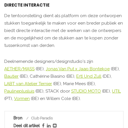
DIRECTE INTERACTIE
De tentoonstelling dient als platform om deze ontworpen
stukken toegankelijk te maken voor een breder publiek en
biedt directe interactie met de werken van de ontwerpers
en de mogelijkheid om de stukken aan te kopen zonder
tussenkomst van derden.
Deelnemende designers/designstudio's zijn
AETHER/MASS
(BE),
Jonas Van Put x Jaap Bontekoe
(BE),
Bautier
(BE), Cathérine Biasino (BE),
Ertl Und Zull
(DE),
LABT van Atelier Ternier
(BE), Marie Mees (BE),
Paulineplusluis
(BE), STACK door
STUDIO MOTO
(BE),
UTIL
(PT),
Vormen
(BE) ​en Willem Cole (BE).
Bron
Club Paradis
Deel dit artikel