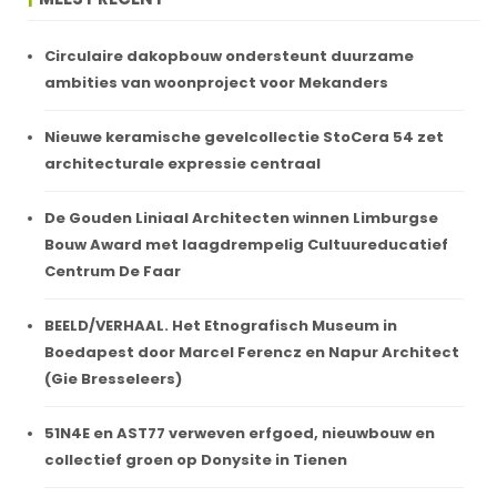
Circulaire dakopbouw ondersteunt duurzame
ambities van woonproject voor Mekanders
Nieuwe keramische gevelcollectie StoCera 54 zet
architecturale expressie centraal
De Gouden Liniaal Architecten winnen Limburgse
Bouw Award met laagdrempelig Cultuureducatief
Centrum De Faar
BEELD/VERHAAL. Het Etnografisch Museum in
Boedapest door Marcel Ferencz en Napur Architect
(Gie Bresseleers)
51N4E en AST77 verweven erfgoed, nieuwbouw en
collectief groen op Donysite in Tienen