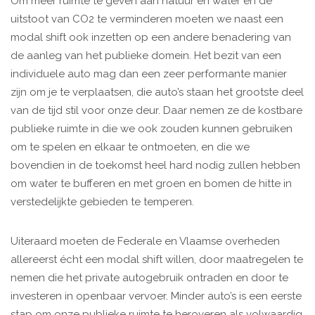
Om meer ruimte te geven aan natuur en water en de
uitstoot van CO2 te verminderen moeten we naast een
modal shift ook inzetten op een andere benadering van
de aanleg van het publieke domein. Het bezit van een
individuele auto mag dan een zeer performante manier
zijn om je te verplaatsen, die auto’s staan het grootste deel
van de tijd stil voor onze deur. Daar nemen ze de kostbare
publieke ruimte in die we ook zouden kunnen gebruiken
om te spelen en elkaar te ontmoeten, en die we
bovendien in de toekomst heel hard nodig zullen hebben
om water te bufferen en met groen en bomen de hitte in
verstedelijkte gebieden te temperen.
Uiteraard moeten de Federale en Vlaamse overheden
allereerst écht een modal shift willen, door maatregelen te
nemen die het private autogebruik ontraden en door te
investeren in openbaar vervoer. Minder auto’s is een eerste
stap om onze publieke ruimte te heroveren als volwaardig