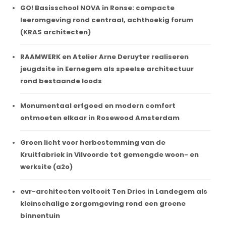
GO! Basisschool NOVA in Ronse: compacte
leeromgeving rond centraal, achthoekig forum
(KRAS architecten)
RAAMWERK en Atelier Arne Deruyter realiseren
jeugdsite in Eernegem als speelse architectuur
rond bestaande loods
Monumentaal erfgoed en modern comfort
ontmoeten elkaar in Rosewood Amsterdam
Groen licht voor herbestemming van de
Kruitfabriek in Vilvoorde tot gemengde woon- en
werksite (a2o)
evr-architecten voltooit Ten Dries in Landegem als
kleinschalige zorgomgeving rond een groene
binnentuin