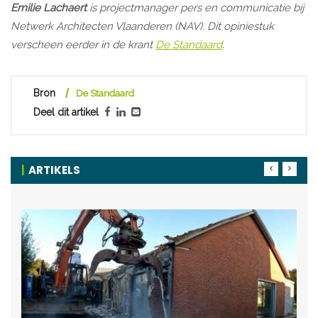
Emilie Lachaert
is projectmanager pers en communicatie bij
Netwerk Architecten Vlaanderen (NAV). Dit opiniestuk
verscheen eerder in de krant
De Standaard
.
Bron
De Standaard
Deel dit artikel
ARTIKELS