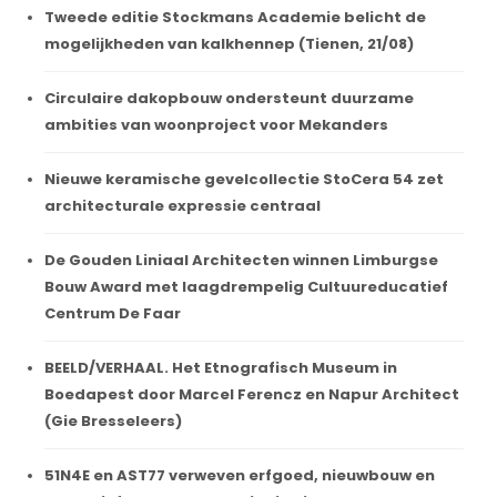
Tweede editie Stockmans Academie belicht de
mogelijkheden van kalkhennep (Tienen, 21/08)
Circulaire dakopbouw ondersteunt duurzame
ambities van woonproject voor Mekanders
Nieuwe keramische gevelcollectie StoCera 54 zet
architecturale expressie centraal
De Gouden Liniaal Architecten winnen Limburgse
Bouw Award met laagdrempelig Cultuureducatief
Centrum De Faar
BEELD/VERHAAL. Het Etnografisch Museum in
Boedapest door Marcel Ferencz en Napur Architect
(Gie Bresseleers)
51N4E en AST77 verweven erfgoed, nieuwbouw en