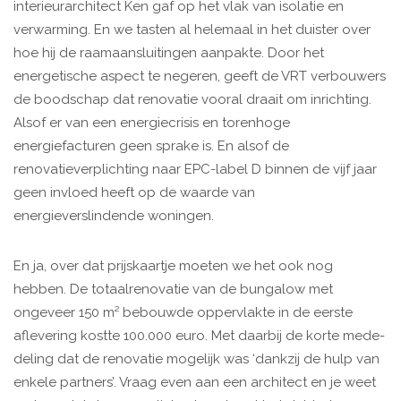
interieurarchitect Ken gaf op het vlak van isolatie en
verwarming. En we tasten al helemaal in het duister over
hoe hij de raamaansluitingen aanpakte. Door het
energetische aspect te negeren, geeft de VRT verbouwers
de boodschap dat renovatie vooral draait om inrichting.
Alsof er van een energiecrisis en torenhoge
energiefacturen geen sprake is. En alsof de
renovatieverplichting naar EPC-label D binnen de vijf jaar
geen ­invloed heeft op de waarde van
energieverslindende woningen.
En ja, over dat prijskaartje moeten we het ook nog
hebben. De totaal­renovatie van de bungalow met
ongeveer 150 m² bebouwde oppervlakte in de eerste
aflevering kostte 100.000 euro. Met daarbij de korte mede­
deling dat de renovatie mogelijk was ‘dankzij de hulp van
enkele partners’. Vraag even aan een architect en je weet