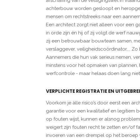
afschaffing van de vestigingswet in Vlaan
achterbouw worden gesloopt en heropgeb
mensen om rechtstreeks naar een aannemer
Een architect zorgt niet alleen voor een
in orde zijn én hij of zij volgt de werf nau
zij een betrouwbaar bouwteam samen, met
verslaggever, veiligheidscoördinator,... Z
Aannemers die hun vak serieus nemen, verw
minstens voor het opmaken van plannen, 
werfcontrole - maar helaas doen lang niet
VERPLICHTE REGISTRATIE EN UITGEBRE
Voorkom je àlle risico’s door eerst een arc
garantie voor een kwalitatief en legitiem 
op fouten wijst, kunnen er alsnog proble
weigert zijn fouten recht te zetten en/of fa
invoeren van een drempel op het beroep