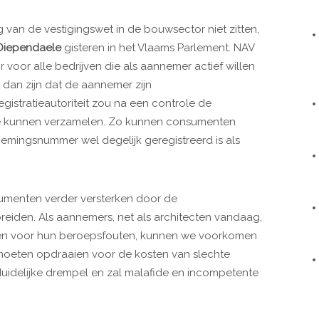
 van de vestigingswet in de bouwsector niet zitten,
 Diependaele
gisteren in het Vlaams Parlement. NAV
r voor alle bedrijven die als aannemer actief willen
t dan zijn dat de aannemer zijn
stratieautoriteit zou na een controle de
e kunnen verzamelen. Zo kunnen consumenten
mingsnummer wel degelijk geregistreerd is als
sumenten verder versterken door de
breiden. Als aannemers, net als architecten vandaag,
bben voor hun beroepsfouten, kunnen we voorkomen
moeten opdraaien voor de kosten van slechte
uidelijke drempel en zal malafide en incompetente