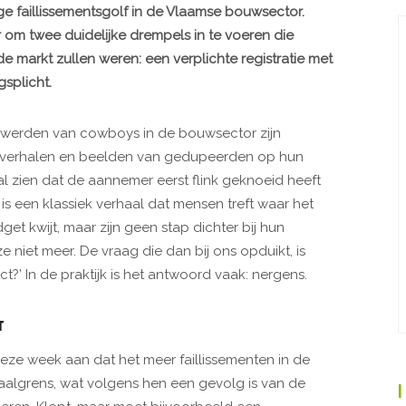
 faillissementsgolf in de Vlaamse bouwsector.
r om twee duidelijke drempels in te voeren die
 markt zullen weren: een verplichte registratie met
splicht.
r werden van cowboys in de bouwsector zijn
p: verhalen en beelden van gedupeerden op hun
 al zien dat de aannemer eerst flink geknoeid heeft
et is een klassiek verhaal dat mensen treft waar het
dget kwijt, maar zijn geen stap dichter bij hun
niet meer. De vraag die dan bij ons opduikt, is
t?’ In de praktijk is het antwoord vaak: nergens.
T
ze week aan dat het meer faillissementen in de
algrens, wat volgens hen een gevolg is van de