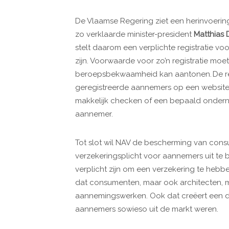
De Vlaamse Regering ziet een herinvoering
zo verklaarde minister-president
Matthias
stelt daarom een verplichte registratie voo
zijn. Voorwaarde voor zo’n registratie moe
beroepsbekwaamheid kan aantonen. De regi
geregistreerde aannemers op een websit
makkelijk checken of een bepaald onderne
aannemer.
Tot slot wil NAV de bescherming van con
verzekeringsplicht voor aannemers uit te 
verplicht zijn om een verzekering te he
dat consumenten, maar ook architecten, 
aannemingswerken. Ook dat creëert een d
aannemers sowieso uit de markt weren.