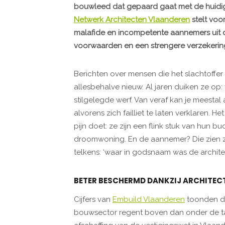
bouwleed dat gepaard gaat met de huidige
Netwerk Architecten Vlaanderen
stelt voo
malafide en incompetente aannemers uit de
voorwaarden en een strengere verzekering
Berichten over mensen die het slachtoffe
allesbehalve nieuw. Al jaren duiken ze o
stilgelegde werf. Van veraf kan je meestal
alvorens zich failliet te laten verklaren. H
pijn doet: ze zijn een flink stuk van hun bu
droomwoning. En de aannemer? Die zien ze 
telkens: ‘waar in godsnaam was de architec
BETER BESCHERMD DANKZIJ ARCHITEC
Cijfers van
Embuild Vlaanderen
toonden de
bouwsector regent boven dan onder de ta