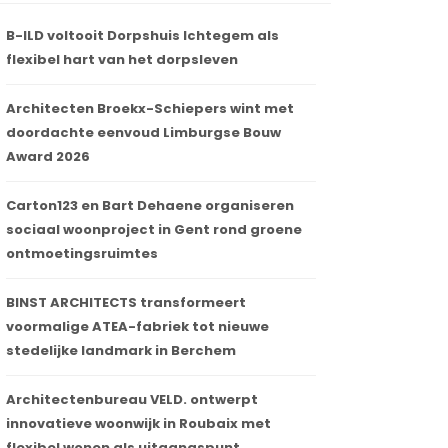
B-ILD voltooit Dorpshuis Ichtegem als
flexibel hart van het dorpsleven
Architecten Broekx-Schiepers wint met
doordachte eenvoud Limburgse Bouw
Award 2026
Carton123 en Bart Dehaene organiseren
sociaal woonproject in Gent rond groene
ontmoetingsruimtes
BINST ARCHITECTS transformeert
voormalige ATEA-fabriek tot nieuwe
stedelijke landmark in Berchem
Architectenbureau VELD. ontwerpt
innovatieve woonwijk in Roubaix met
flexibel wonen als uitgangspunt