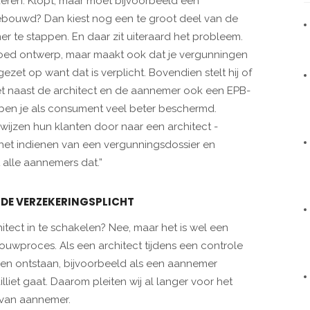
deren. Klopt, maar moet bijvoorbeeld een
ouwd? Dan kiest nog een te groot deel van de
 te stappen. En daar zit uiteraard het probleem.
 goed ontwerp, maar maakt ook dat je vergunningen
wgezet op want dat is verplicht. Bovendien stelt hij of
 naast de architect en de aannemer ook een EPB-
o ben je als consument veel beter beschermd.
ijzen hun klanten door naar een architect -
het indienen van een vergunningsdossier en
 alle aannemers dat.”
IDE VERZEKERINGSPLICHT
hitect in te schakelen? Nee, maar het is wel een
bouwproces. Als een architect tijdens een controle
men ontstaan, bijvoorbeeld als een aannemer
illiet gaat. Daarom pleiten wij al langer voor het
 van aannemer.