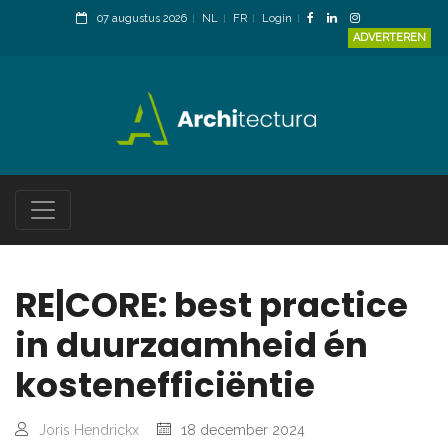
07 augustus 2026
NL
FR
Login
ADVERTEREN
RE|CORE: best practice
in duurzaamheid én
kostenefficiëntie
Joris Hendrickx
18 december 2024