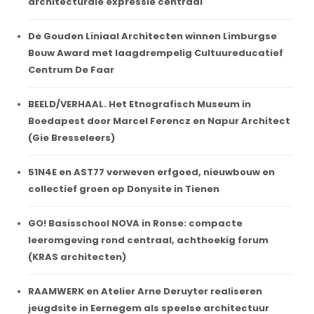
architecturale expressie centraal
De Gouden Liniaal Architecten winnen Limburgse
Bouw Award met laagdrempelig Cultuureducatief
Centrum De Faar
BEELD/VERHAAL. Het Etnografisch Museum in
Boedapest door Marcel Ferencz en Napur Architect
(Gie Bresseleers)
51N4E en AST77 verweven erfgoed, nieuwbouw en
collectief groen op Donysite in Tienen
GO! Basisschool NOVA in Ronse: compacte
leeromgeving rond centraal, achthoekig forum
(KRAS architecten)
RAAMWERK en Atelier Arne Deruyter realiseren
jeugdsite in Eernegem als speelse architectuur