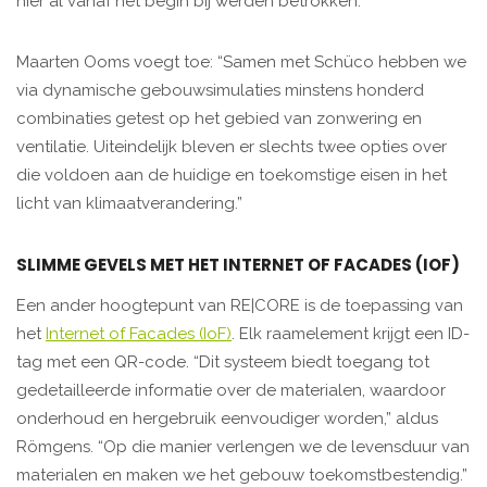
hier al vanaf het begin bij werden betrokken.”
Maarten Ooms voegt toe: “Samen met Schüco hebben we
via dynamische gebouwsimulaties minstens honderd
combinaties getest op het gebied van zonwering en
ventilatie. Uiteindelijk bleven er slechts twee opties over
die voldoen aan de huidige en toekomstige eisen in het
licht van klimaatverandering.”
SLIMME GEVELS MET HET INTERNET OF FACADES (IOF)
Een ander hoogtepunt van RE|CORE is de toepassing van
het
Internet of Facades (IoF)
. Elk raamelement krijgt een ID-
tag met een QR-code. “Dit systeem biedt toegang tot
gedetailleerde informatie over de materialen, waardoor
onderhoud en hergebruik eenvoudiger worden,” aldus
Römgens. “Op die manier verlengen we de levensduur van
materialen en maken we het gebouw toekomstbestendig.”