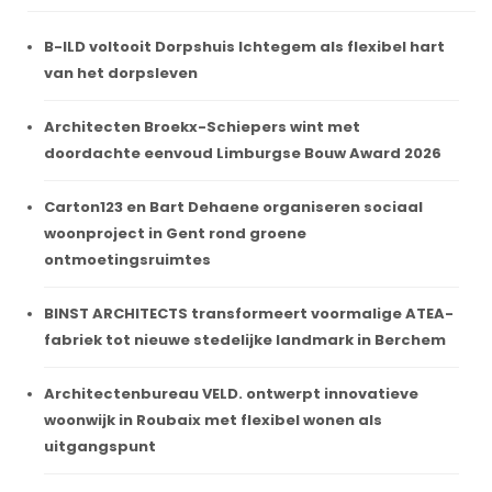
B-ILD voltooit Dorpshuis Ichtegem als flexibel hart
van het dorpsleven
Architecten Broekx-Schiepers wint met
doordachte eenvoud Limburgse Bouw Award 2026
Carton123 en Bart Dehaene organiseren sociaal
woonproject in Gent rond groene
ontmoetingsruimtes
BINST ARCHITECTS transformeert voormalige ATEA-
fabriek tot nieuwe stedelijke landmark in Berchem
Architectenbureau VELD. ontwerpt innovatieve
woonwijk in Roubaix met flexibel wonen als
uitgangspunt