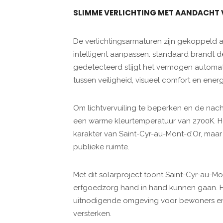
SLIMME VERLICHTING MET AANDACHT V
De verlichtingsarmaturen zijn gekoppeld 
intelligent aanpassen: standaard brandt 
gedetecteerd stijgt het vermogen automat
tussen veiligheid, visueel comfort en energi
Om lichtvervuiling te beperken en de nac
een warme kleurtemperatuur van 2700K. Het 
karakter van Saint-Cyr-au-Mont-d’Or, maa
publieke ruimte.
Met dit solarproject toont Saint-Cyr-au-M
erfgoedzorg hand in hand kunnen gaan. He
uitnodigende omgeving voor bewoners en
versterken.