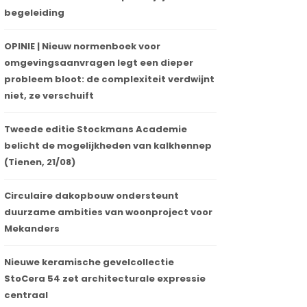
begeleiding
OPINIE | Nieuw normenboek voor
omgevingsaanvragen legt een dieper
probleem bloot: de complexiteit verdwijnt
niet, ze verschuift
Tweede editie Stockmans Academie
belicht de mogelijkheden van kalkhennep
(Tienen, 21/08)
Circulaire dakopbouw ondersteunt
duurzame ambities van woonproject voor
Mekanders
Nieuwe keramische gevelcollectie
StoCera 54 zet architecturale expressie
centraal