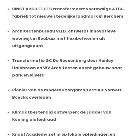
BINST ARCHITECTS transformeert voormalige ATEA-
fabriek tot nieuwe stedelijke landmark in Berchem
Architectenbureau VELD. ontwerpt innovatieve
woonwijk in Roubaix met flexibel wonen als
uitgangspunt
Transformatie GC De Roosenberg door Henley
Halebrown en WV Architecten opent gebouw naar
park en vijvers
Pionier van de moderne zorgarchitectuur Norbert
Boeckx overleden
Klimaatbestendig ontwerpen: de Ladder van
Koeling als leidraad
Knauf Academy zet in op lokale opleidingen en