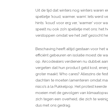
Uit de tijd dat winters nog winters waren e
spelletje ‘koud, warmer, warm’. Iets werd
hints: ‘koud’ voor erg ver, ‘warmer’ voor wa
speelt nu ook zo’n spelletje met ons: het he
verstoppen omdat we het zelf gezocht 
Beschaving heeft altijd gestaan voor he
efficiënt gebeuren en isolatie moest de 
op. Aircodealers verdienen nu dubbel aa
vergeten dat hun product geld kost, energ
groter maakt. Who cares? Alleszins de fest
dachten te moeten lamenteren omdat mas
risico’s à la Pukkelpop. Het protest keerde
moeien met de gevolgen van klimaatopwa
zich tegen een overheid, die zich te wei
dus met ons gedrag.