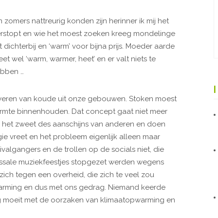
n zomers nattreurig konden zijn herinner ik mij het
 verstopt en wie het moest zoeken kreeg mondelinge
t dichterbij en ‘warm’ voor bijna prijs. Moeder aarde
et wel ‘warm, warmer, heet’ en er valt niets te
hebben …
t weren van koude uit onze gebouwen. Stoken moest
warmte binnenhouden. Dat concept gaat niet meer
n het zweet des aanschijns van anderen en doen
ie vreet en het probleem eigenlijk alleen maar
ivalgangers en de trollen op de socials niet, die
sale muziekfeestjes stopgezet werden wegens
 zich tegen een overheid, die zich te veel zou
rming en dus met ons gedrag. Niemand keerde
nig moeit met de oorzaken van klimaatopwarming en