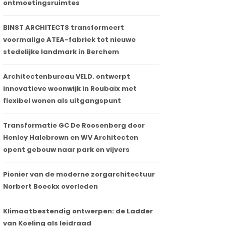
ontmoetingsruimtes
BINST ARCHITECTS transformeert
voormalige ATEA-fabriek tot nieuwe
stedelijke landmark in Berchem
Architectenbureau VELD. ontwerpt
innovatieve woonwijk in Roubaix met
flexibel wonen als uitgangspunt
Transformatie GC De Roosenberg door
Henley Halebrown en WV Architecten
opent gebouw naar park en vijvers
Pionier van de moderne zorgarchitectuur
Norbert Boeckx overleden
Klimaatbestendig ontwerpen: de Ladder
van Koeling als leidraad