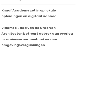
Knauf Academy zet in op lokale
opleidingen en digitaal aanbod
Vlaamse Raad van de Orde van
Architecten betreurt gebrek aan overleg
over nieuwe normenboeken voor
omgevingsvergunningen
STEEN & BEEN. Kernvraag (Filip Canfyn)
21 juni 2026