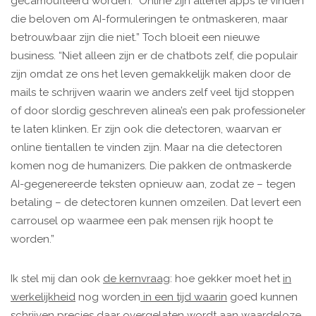
gecamoufleerd worden. “Online zijn allerlei apps te vinden
die beloven om AI-formuleringen te ontmaskeren, maar
betrouwbaar zijn die niet.” Toch bloeit een nieuwe
business. “Niet alleen zijn er de chatbots zelf, die populair
zijn omdat ze ons het leven gemakkelijk maken door de
mails te schrijven waarin we anders zelf veel tijd stoppen
of door slordig geschreven alinea’s een pak professioneler
te laten klinken. Er zijn ook die detectoren, waarvan er
online tientallen te vinden zijn. Maar na die detectoren
komen nog de humanizers. Die pakken de ontmaskerde
AI-gegenereerde teksten opnieuw aan, zodat ze – tegen
betaling – de detectoren kunnen omzeilen. Dat levert een
carrousel op waarmee een pak mensen rijk hoopt te
worden.”
Ik stel mij dan ook
de kernvraag
: hoe gekker moet het
in
werkelijkheid
nog worden
in een tijd waarin
goed kunnen
schrijven
precies daar
overgelaten wordt aan waardeloze