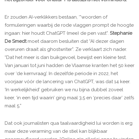
Er zouden AI-verklikkers bestaan, ‘”woorden of
formuleringen waarbij de rode vlaggen prompt de hoogte
ingaan: hier houdt ChatGPT (mee) de pen vast”.
Stephanie
De Smedt
moet daarom besluiten dat “AI dezer dagen
overuren draait als ghostwriter”. Ze verklaart zich nader.
“Dat het meer is dan buikgevoel, bewijst een kleine test.
Van januari tot juni hadden de Vlaamse kranten het 50 keer
over ‘de kernvraag’. In dezelfde periode in 2022, het
voorjaar vóór de lancering van ChatGPT, was dat 14 keer.
‘In werkelijkheid’ gebruiken we nu bijna dubbel zoveel
keer, ‘in een tijd waarin’ ging maal 3,5 en ‘precies daar’ zelfs
maal 5.”
Dat ook journalisten qua taalvaardigheid lui worden is erg
maar deze verarming van de stiel kan blijkbaar