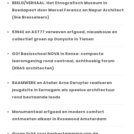
BEELD/VERHAAL. Het Etnografisch Museum in
Boedapest door Marcel Ferencz en Napur Architect
(Gie Bresseleers)
51N4E en AST77 verweven erfgoed, nieuwbouw en
collectief groen op Donysite in Tienen
GO! Basisschool NOVA in Ronse: compacte
leeromgeving rond centraal, achthoekig forum
(KRAS architecten)
RAAMWERK en Atelier Arne Deruyter realiseren
jeugdsite in Eernegem als speelse architectuur
rond bestaande loods
Monumentaal erfgoed en modern comfort
ontmoeten elkaar in Rosewood Amsterdam
Groen licht voor herbestemming van de