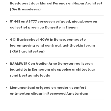
Boedapest door Marcel Ferencz en Napur Architect
(Gie Bresseleers)
51N4E en AST77 verweven erfgoed, nieuwbouw en
collectief groen op Donysite in Tienen
GO! Basisschool NOVA in Ronse: compacte
leeromgeving rond centraal, achthoekig forum
(KRAS architecten)
RAAMWERK en Atelier Arne Deruyter realiseren
jeugdsite in Eernegem als speelse architectuur
rond bestaande loods
Monumentaal erfgoed en modern comfort
ontmoeten elkaar in Rosewood Amsterdam