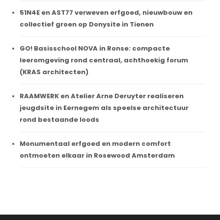
51N4E en AST77 verweven erfgoed, nieuwbouw en
collectief groen op Donysite in Tienen
GO! Basisschool NOVA in Ronse: compacte
leeromgeving rond centraal, achthoekig forum
(KRAS architecten)
RAAMWERK en Atelier Arne Deruyter realiseren
jeugdsite in Eernegem als speelse architectuur
rond bestaande loods
Monumentaal erfgoed en modern comfort
ontmoeten elkaar in Rosewood Amsterdam