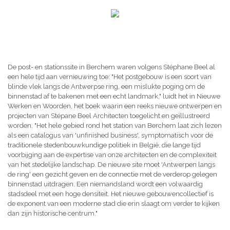
De post- en stationssite in Berchem waren volgens Stéphane Beel al
een hele tijd aan vernieuwing toe: "Het postgebouw is een soort van
blinde vlek langs de Antwerpse ring, een mislukte poging om de
binnenstad af te bakenen met een echt landmark," luidt het in Nieuwe
Werken en Woorden, het boek waarin een reeks nieuwe ontwerpen en
projecten van Stépane Beel Architecten toegelicht en geïllustreerd
worden. "Het hele gebied rond het station van Berchem laat zich lezen
als een catalogus van 'unfinished business', symptomatisch voor de
traditionele stedenbouwkundige politiek in België, die lange tijd
voorbijging aan de expertise van onze architecten en de complexiteit
van het stedelijke landschap. De nieuwe site moet 'Antwerpen langs
de ring' een gezicht geven en de connectie met de verderop gelegen
binnenstad uitdragen. Een niemandsland wordt een volwaardig
stadsdeel met een hoge densiteit. Het nieuwe gebouwencollectief is
de exponent van een moderne stad die erin slaagt om verder te kijken
dan zijn historische centrum."