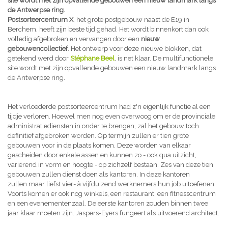
site wordt met zijn opvallende gebouwen een nieuw landmark langs
de Antwerpse ring.
Postsorteercentrum X
, het grote postgebouw naast de E19 in
Berchem, heeft zijn beste tijd gehad. Het wordt binnenkort dan ook
volledig afgebroken en vervangen door een
nieuw
gebouwencollectief
. Het ontwerp voor deze nieuwe blokken, dat
getekend werd door
Stéphane Beel
, is net klaar. De multifunctionele
site wordt met zijn opvallende gebouwen een nieuw landmark langs
de Antwerpse ring.
Het verloederde postsorteercentrum had z'n eigenlijk functie al een
tijdje verloren. Hoewel men nog even overwoog om er de provinciale
administratiediensten in onder te brengen, zal het gebouw toch
definitief afgebroken worden. Op termijn zullen er tien grote
gebouwen voor in de plaats komen. Deze worden van elkaar
gescheiden door enkele assen en kunnen zo - ook qua uitzicht,
variërend in vorm en hoogte - op zichzelf bestaan. Zes van deze tien
gebouwen zullen dienst doen als kantoren. In deze kantoren
zullen maar liefst vier- à vijfduizend werknemers hun job uitoefenen.
Voorts komen er ook nog winkels, een restaurant, een fitnesscentrum
en een evenementenzaal. De eerste kantoren zouden binnen twee
jaar klaar moeten zijn. Jaspers-Eyers fungeert als uitvoerend architect.