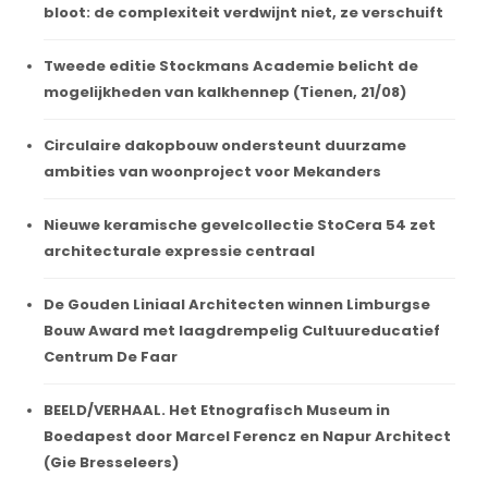
bloot: de complexiteit verdwijnt niet, ze verschuift
Tweede editie Stockmans Academie belicht de
mogelijkheden van kalkhennep (Tienen, 21/08)
Circulaire dakopbouw ondersteunt duurzame
ambities van woonproject voor Mekanders
Nieuwe keramische gevelcollectie StoCera 54 zet
architecturale expressie centraal
De Gouden Liniaal Architecten winnen Limburgse
Bouw Award met laagdrempelig Cultuureducatief
Centrum De Faar
BEELD/VERHAAL. Het Etnografisch Museum in
Boedapest door Marcel Ferencz en Napur Architect
(Gie Bresseleers)