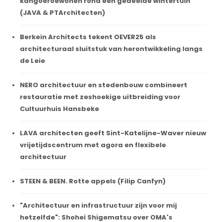
kangoeroewonen rond een gedeelde wintertuin
(JAVA & PTArchitecten)
Berkein Architects tekent OEVER25 als
architecturaal sluitstuk van herontwikkeling langs
de Leie
NERO architectuur en stedenbouw combineert
restauratie met zeshoekige uitbreiding voor
Cultuurhuis Hansbeke
LAVA architecten geeft Sint-Katelijne-Waver nieuw
vrijetijdscentrum met agora en flexibele
architectuur
STEEN & BEEN. Rotte appels (Filip Canfyn)
"Architectuur en infrastructuur zijn voor mij
hetzelfde": Shohei Shigematsu over OMA's