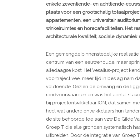
enkele zeventiende- en achttiende-eeuw
plaats voor een grootschalig totaalproje
appartementen, een universitair auditoriu
winkelruimtes en horecafaciliteiten. Het r
architecturale kwaliteit, sociale dynamiek
Een gemengde binnenstedelijke realisatie
centrum van een eeuwenoude, maar spring
alledaagse kost. Het Vesalius-project ken
voortraject veel meer tijd in beslag nam da
voldoende. Gezien de omvang en de liggin
randvoorwaarden en was het aantal stakeho
bij projectontwikkelaar ION, dat samen m
heel wat andere ontwikkelaars hun tanden
de site behoorde toe aan vzw De Gilde 
Groep T die alle gronden systematisch ha
uitbreiden. Door de integratie van Groep T