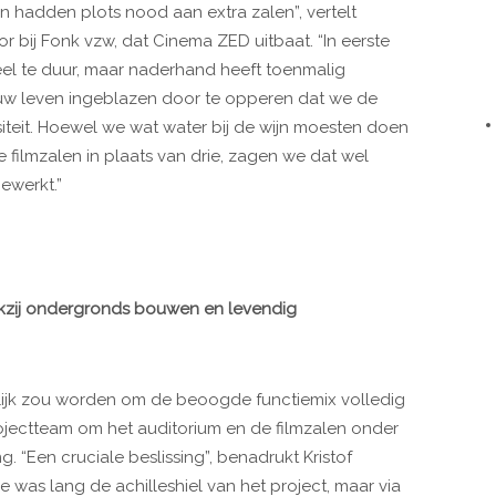
en hadden plots nood aan extra zalen”, vertelt
bij Fonk vzw, dat Cinema ZED uitbaat. “In eerste
eel te duur, maar naderhand heeft toenmalig
uw leven ingeblazen door te opperen dat we de
teit. Hoewel we wat water bij de wijn moesten doen
ilmzalen in plaats van drie, zagen we dat wel
gewerkt.”
nkzij ondergronds bouwen en levendig
eilijk zou worden om de beoogde functiemix volledig
rojectteam om het auditorium en de filmzalen onder
 “Een cruciale beslissing”, benadrukt Kristof
e was lang de achilleshiel van het project, maar via