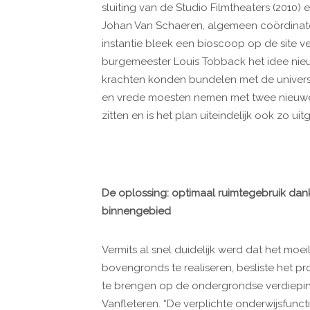
sluiting van de Studio Filmtheaters (2010) 
Johan Van Schaeren, algemeen coördinator 
instantie bleek een bioscoop op de site v
burgemeester Louis Tobback het idee nie
krachten konden bundelen met de universi
en vrede moesten nemen met twee nieuwe f
zitten en is het plan uiteindelijk ook zo uit
De oplossing: optimaal ruimtegebruik da
binnengebied
Vermits al snel duidelijk werd dat het mo
bovengronds te realiseren, besliste het p
te brengen op de ondergrondse verdieping.
Vanfleteren. “De verplichte onderwijsfuncti