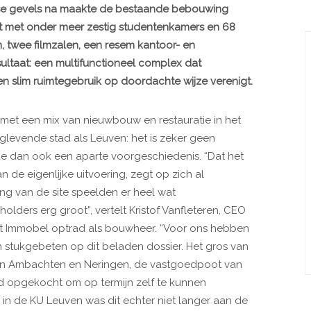
se gevels na maakte de bestaande bebouwing
ct met onder meer zestig studentenkamers en 68
m, twee filmzalen, een resem kantoor- en
esultaat: een multifunctioneel complex dat
 en slim ruimtegebruik op doordachte wijze verenigt.
 met een mix van nieuwbouw en restauratie in het
levende stad als Leuven: het is zeker geen
de dan ook een aparte voorgeschiedenis. “Dat het
n de eigenlijke uitvoering, zegt op zich al
g van de site speelden er heel wat
lders erg groot”, vertelt Kristof Vanfleteren, CEO
et Immobel optrad als bouwheer. “Voor ons hebben
 stukgebeten op dit beladen dossier. Het gros van
Van Ambachten en Neringen, de vastgoedpoot van
d opgekocht om op termijn zelf te kunnen
 in de KU Leuven was dit echter niet langer aan de