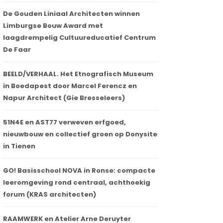
De Gouden Liniaal Architecten winnen
Limburgse Bouw Award met
laagdrempelig Cultuureducatief Centrum
De Faar
BEELD/VERHAAL. Het Etnografisch Museum
in Boedapest door Marcel Ferencz en
Napur Architect (Gie Bresseleers)
51N4E en AST77 verweven erfgoed,
nieuwbouw en collectief groen op Donysite
in Tienen
GO! Basisschool NOVA in Ronse: compacte
leeromgeving rond centraal, achthoekig
forum (KRAS architecten)
RAAMWERK en Atelier Arne Deruyter