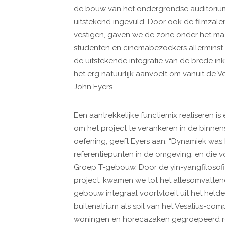
de bouw van het ondergrondse auditorium 
uitstekend ingevuld. Door ook de filmzale
vestigen, gaven we de zone onder het ma
studenten en cinemabezoekers allerminst 
de uitstekende integratie van de brede i
het erg natuurlijk aanvoelt om vanuit de V
John Eyers.
Een aantrekkelijke functiemix realiseren i
om het project te verankeren in de binne
oefening, geeft Eyers aan: “Dynamiek wa
referentiepunten in de omgeving, en die v
Groep T-gebouw. Door de yin-yangfilosofi
project, kwamen we tot het allesomvatten
gebouw integraal voortvloeit uit het helde
buitenatrium als spil van het Vesalius-c
woningen en horecazaken gegroepeerd rond