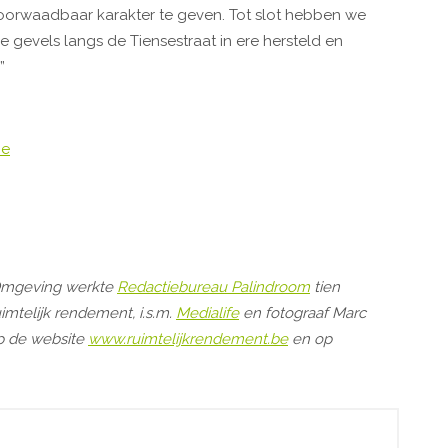
 doorwaadbaar karakter te geven. Tot slot hebben we
gevels langs de Tiensestraat in ere hersteld en
”
be
 Omgeving werkte
Redactiebureau Palindroom
tien
imtelijk rendement, i.s.m.
Medialife
en fotograaf Marc
op de website
www.ruimtelijkrendement.be
en op