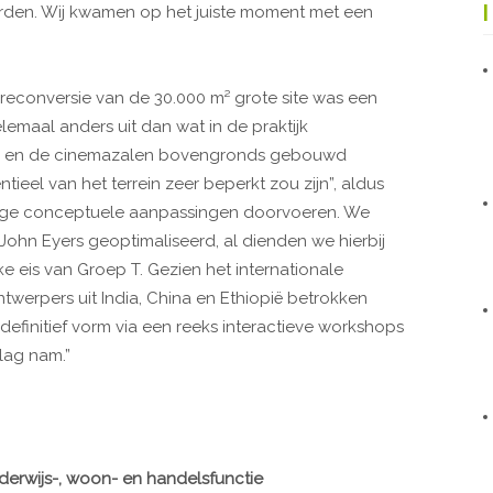
rden. Wij kwamen op het juiste moment met een
reconversie van de 30.000 m² grote site was een
lemaal anders uit dan wat in de praktijk
ium en de cinemazalen bovengronds gebouwd
eel van het terrein zeer beperkt zou zijn”, aldus
dige conceptuele aanpassingen doorvoeren. We
ohn Eyers geoptimaliseerd, al dienden we hierbij
e eis van Groep T. Gezien het internationale
twerpers uit India, China en Ethiopië betrokken
definitief vorm via een reeks interactieve workshops
slag nam.”
erwijs-, woon- en handelsfunctie