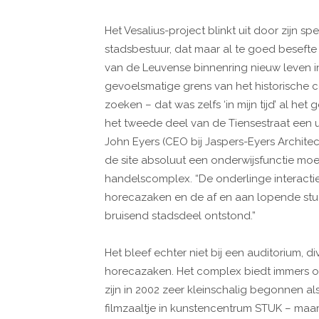
Het Vesalius-project blinkt uit door zijn sp
stadsbestuur, dat maar al te goed besefte
van de Leuvense binnenring nieuw leven in
gevoelsmatige grens van het historische ce
zoeken – dat was zelfs ‘in mijn tijd’ al het
het tweede deel van de Tiensestraat een u
John Eyers (CEO bij Jaspers-Eyers Architect
de site absoluut een onderwijsfunctie mo
handelscomplex. “De onderlinge interactie
horecazaken en de af en aan lopende stu
bruisend stadsdeel ontstond.”
Het bleef echter niet bij een auditorium, 
horecazaken. Het complex biedt immers o
zijn in 2002 zeer kleinschalig begonnen als
filmzaaltje in kunstencentrum STUK – maa