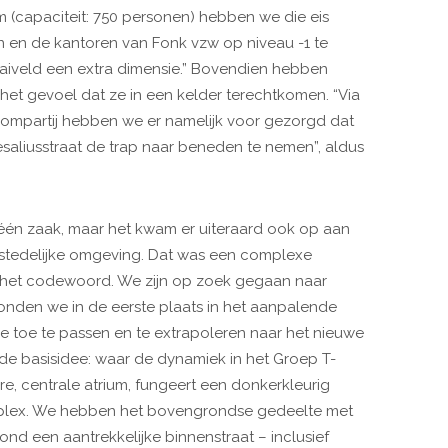
(capaciteit: 750 personen) hebben we die eis
n en de kantoren van Fonk vzw op niveau -1 te
aiveld een extra dimensie.” Bovendien hebben
het gevoel dat ze in een kelder terechtkomen. “Via
nkompartij hebben we er namelijk voor gezorgd dat
esaliusstraat de trap naar beneden te nemen”, aldus
s één zaak, maar het kwam er uiteraard ook op aan
nstedelijke omgeving. Dat was een complexe
s het codewoord. We zijn op zoek gegaan naar
onden we in de eerste plaats in het aanpalende
e toe te passen en te extrapoleren naar het nieuwe
de basisidee: waar de dynamiek in het Groep T-
re, centrale atrium, fungeert een donkerkleurig
omplex. We hebben het bovengrondse gedeelte met
 een aantrekkelijke binnenstraat – inclusief