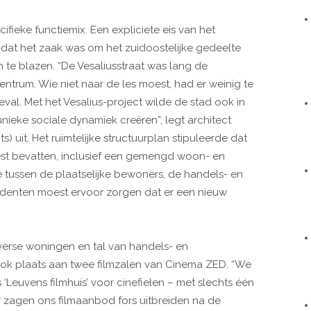
ecifieke functiemix. Een expliciete eis van het
 dat het zaak was om het zuidoostelijke gedeelte
 te blazen. “De Vesaliusstraat was lang de
ntrum. Wie niet naar de les moest, had er weinig te
 geval. Met het Vesalius-project wilde de stad ook in
nieke sociale dynamiek creëren”, legt architect
s) uit. Het ruimtelijke structuurplan stipuleerde dat
est bevatten, inclusief een gemengd woon- en
 tussen de plaatselijke bewoners, de handels- en
denten moest ervoor zorgen dat er een nieuw
diverse woningen en tal van handels- en
ok plaats aan twee filmzalen van Cinema ZED. “We
 ‘Leuvens filmhuis’ voor cinefielen – met slechts één
r zagen ons filmaanbod fors uitbreiden na de