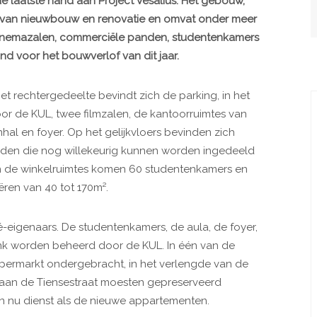
 laatste hand aan Project Vesalius. Het gebouw,
ix van nieuwbouw en renovatie en omvat onder meer
cinemazalen, commerciële panden, studentenkamers
d voor het bouwverlof van dit jaar.
het rechtergedeelte bevindt zich de parking, in het
or de KUL, twee filmzalen, de kantoorruimtes van
hal en foyer. Op het gelijkvloers bevinden zich
den die nog willekeurig kunnen worden ingedeeld
n de winkelruimtes komen 60 studentenkamers en
ëren van 40 tot 170m².
-eigenaars. De studentenkamers, de aula, de foyer,
onk worden beheerd door de KUL. In één van de
permarkt ondergebracht, in het verlengde van de
 aan de Tiensestraat moesten gepreserveerd
 nu dienst als de nieuwe appartementen.