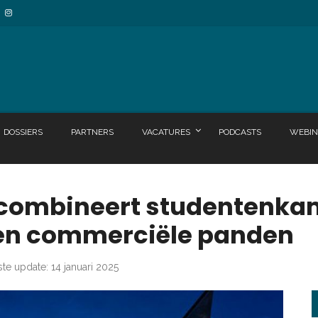
DOSSIERS
PARTNERS
VACATURES
PODCASTS
WEBIN
 combineert studentenka
en commerciële panden
ste update: 14 januari 2025