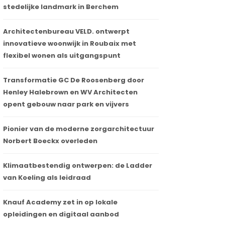
stedelijke landmark in Berchem
Architectenbureau VELD. ontwerpt
innovatieve woonwijk in Roubaix met
flexibel wonen als uitgangspunt
Transformatie GC De Roosenberg door
Henley Halebrown en WV Architecten
opent gebouw naar park en vijvers
Pionier van de moderne zorgarchitectuur
Norbert Boeckx overleden
Klimaatbestendig ontwerpen: de Ladder
van Koeling als leidraad
Knauf Academy zet in op lokale
opleidingen en digitaal aanbod