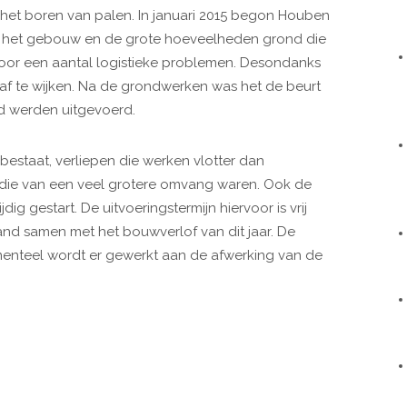
 het boren van palen. In januari 2015 begon Houben
n het gebouw en de grote hoeveelheden grond die
or een aantal logistieke problemen. Desondanks
 af te wijken. Na de grondwerken was het de beurt
jd werden uitgevoerd.
estaat, verliepen die werken vlotter dan
, die van een veel grotere omvang waren. Ook de
g gestart. De uitvoeringstermijn hiervoor is vrij
and samen met het bouwverlof van dit jaar. De
nteel wordt er gewerkt aan de afwerking van de