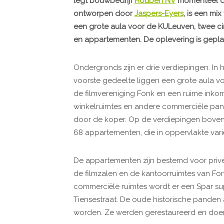
legt bouwbedrijf
Houben NV
momenteel de
ontworpen door
Jaspers-Eyers
, is een m
een grote aula voor de KULeuven, twee 
en appartementen. De oplevering is geplan
Ondergronds zijn er drie verdiepingen. In 
voorste gedeelte liggen een grote aula vo
de filmvereniging Fonk en een ruime inkom
winkelruimtes en andere commerciële pan
door de koper. Op de verdiepingen bove
68 appartementen, die in oppervlakte vari
De appartementen zijn bestemd voor privé
de filmzalen en de kantoorruimtes van F
commerciële ruimtes wordt er een Spar su
Tiensestraat. De oude historische panden
worden. Ze werden gerestaureerd en doen