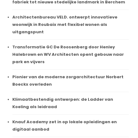
fabriek tot nieuwe stedelijke landmark in Berchem
Architectenbureau VELD. ontwerpt innovatieve
woonwijk in Roubaix met flexibel wonen als
uitgangspunt
Transformatie GC De Roosenberg door Henley
Halebrown en WV Architecten opent gebouw naar
park en vijvers
Pionier van de moderne zorgarchitectuur Norbert
Boeckx overleden
Klimaatbestendig ontwerpen: de Ladder van
Koeling als leidraad
Knauf Academy zet in op lokale opleidingen en
digitaal aanbod