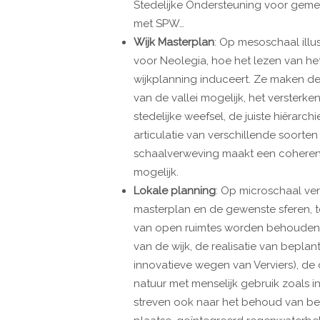
Stedelijke Ondersteuning voor geme
met SPW…
Wijk Masterplan
: Op mesoschaal illu
voor Neolegia, hoe het lezen van het
wijkplanning induceert. Ze maken de 
van de vallei mogelijk, het versterke
stedelijke weefsel, de juiste hiërar
articulatie van verschillende soorte
schaalverweving maakt een coherente
mogelijk.
Lokale planning
: Op microschaal ver
masterplan en de gewenste sferen, te
van open ruimtes worden behouden. 
van de wijk, de realisatie van bepla
innovatieve wegen van Verviers), de 
natuur met menselijk gebruik zoals in
streven ook naar het behoud van be