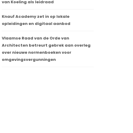
van Koeling als leidraad
Knauf Academy zet in op lokale
opleidingen en digitaal aanbod
Vlaamse Raad van de Orde van
Architecten betreurt gebrek aan overleg
over nieuwe normenboeken voor
omgevingsvergunningen