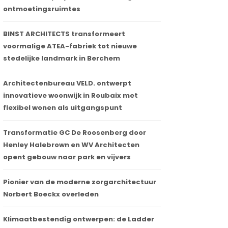
ontmoetingsruimtes
BINST ARCHITECTS transformeert
voormalige ATEA-fabriek tot nieuwe
stedelijke landmark in Berchem
Architectenbureau VELD. ontwerpt
innovatieve woonwijk in Roubaix met
flexibel wonen als uitgangspunt
Transformatie GC De Roosenberg door
Henley Halebrown en WV Architecten
opent gebouw naar park en vijvers
Pionier van de moderne zorgarchitectuur
Norbert Boeckx overleden
Klimaatbestendig ontwerpen: de Ladder