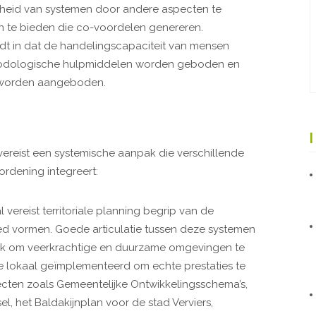
theid van systemen door andere aspecten te
 te bieden die co-voordelen genereren.
dt in dat de handelingscapaciteit van mensen
hodologische hulpmiddelen worden geboden en
n worden aangeboden.
 vereist een systemische aanpak die verschillende
ordening integreert:
vereist territoriale planning begrip van de
ed vormen. Goede articulatie tussen deze systemen
ijk om veerkrachtige en duurzame omgevingen te
e lokaal geïmplementeerd om echte prestaties te
jecten zoals Gemeentelijke Ontwikkelingsschema’s,
l, het Baldakijnplan voor de stad Verviers,