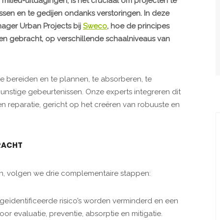
milieu-uitdagingen, is het cruciaal om projecten te
passen en te gedijen ondanks verstoringen. In deze
nager Urban Projects bij
Sweco
, hoe de principes
den gebracht, op verschillende schaalniveaus van
e bereiden en te plannen, te absorberen, te
unstige gebeurtenissen. Onze experts integreren dit
en reparatie, gericht op het creëren van robuuste en
KRACHT
n, volgen we drie complementaire stappen:
t geïdentificeerde risico’s worden verminderd en een
oor evaluatie, preventie, absorptie en mitigatie.