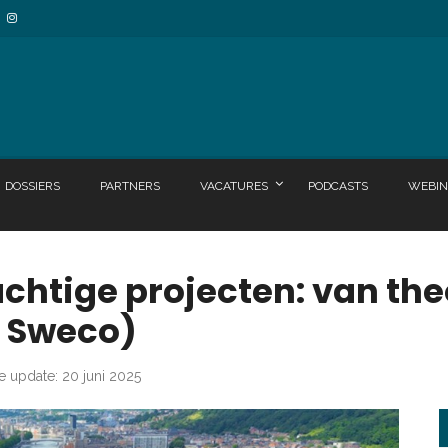
DOSSIERS
PARTNERS
VACATURES
PODCASTS
WEBIN
htige projecten: van theo
, Sweco)
e update: 20 juni 2025