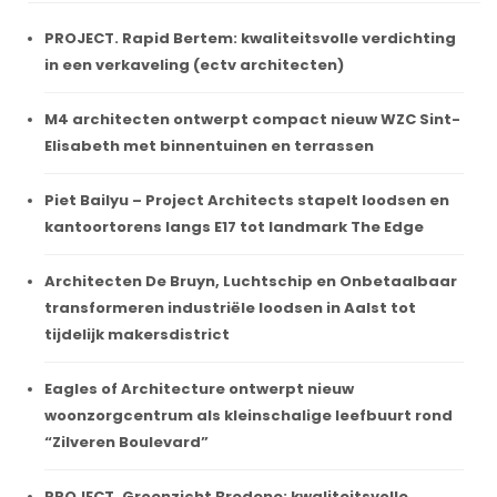
PROJECT. Rapid Bertem: kwaliteitsvolle verdichting
in een verkaveling (ectv architecten)
M4 architecten ontwerpt compact nieuw WZC Sint-
Elisabeth met binnentuinen en terrassen
Piet Bailyu – Project Architects stapelt loodsen en
kantoortorens langs E17 tot landmark The Edge
Architecten De Bruyn, Luchtschip en Onbetaalbaar
transformeren industriële loodsen in Aalst tot
tijdelijk makersdistrict
Eagles of Architecture ontwerpt nieuw
woonzorgcentrum als kleinschalige leefbuurt rond
“Zilveren Boulevard”
PROJECT. Groenzicht Bredene: kwaliteitsvolle