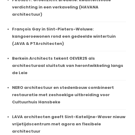
verdichting in een verkaveling (HAVANA
architectuur)
François Gay in Sint-Pieters-Woluwe:
kangoeroewonen rond een gedeelde wintertuin
(JAVA & PTArchitecten)
Berkein Architects tekent OEVER25 als
architecturaal sluitstuk van herontwikkeling langs
de Leie
NERO architectuur en stedenbouw combineert
restauratie met zeshoekige uitbreiding voor
Cultuurhuis Hansbeke
LAVA architecten geeft Sint-Katelijne-Waver nieuw
vrijetijdscentrum met agora en flexibele
architectuur