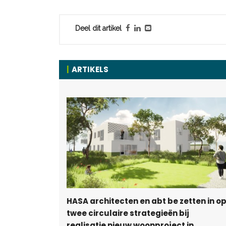
Deel dit artikel
ARTIKELS
HASA architecten en abt be zetten in o
twee circulaire strategieën bij
realisatie nieuw woonproject in