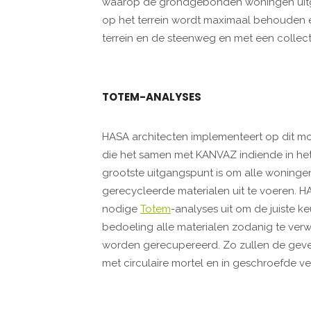
waarop de grondgebonden woningen uitg
op het terrein wordt maximaal behouden 
terrein en de steenweg en met een colle
TOTEM-ANALYSES
HASA architecten implementeert op dit m
die het samen met KANVAZ indiende in het
grootste uitgangspunt is om alle woningen 
gerecycleerde materialen uit te voeren. 
nodige
Totem
-analyses uit om de juiste k
bedoeling alle materialen zodanig te ver
worden gerecupereerd. Zo zullen de geve
met circulaire mortel en in geschroefde 