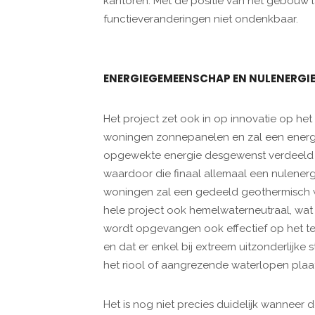
kantoren. Met de positie van het gebouw l
functieveranderingen niet ondenkbaar.
ENERGIEGEMEENSCHAP EN NULENERG
Het project zet ook in op innovatie op het
woningen zonnepanelen en zal een ene
opgewekte energie desgewenst verdeeld 
waardoor die finaal allemaal een nulener
woningen zal een gedeeld geothermisch w
hele project ook hemelwaterneutraal, wat 
wordt opgevangen ook effectief op het ter
en dat er enkel bij extreem uitzonderlijk
het riool of aangrezende waterlopen plaat
Het is nog niet precies duidelijk wanneer 