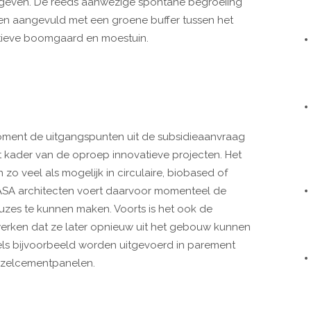
even. De reeds aanwezige spontane begroeiing
en aangevuld met een groene buffer tussen het
ctieve boomgaard en moestuin.
oment de uitgangspunten uit de subsidieaanvraag
 kader van de oproep innovatieve projecten. Het
zo veel als mogelijk in circulaire, biobased of
HASA architecten voert daarvoor momenteel de
euzes te kunnen maken. Voorts is het ook de
werken dat ze later opnieuw uit het gebouw kunnen
ls bijvoorbeeld worden uitgevoerd in parement
vezelcementpanelen.