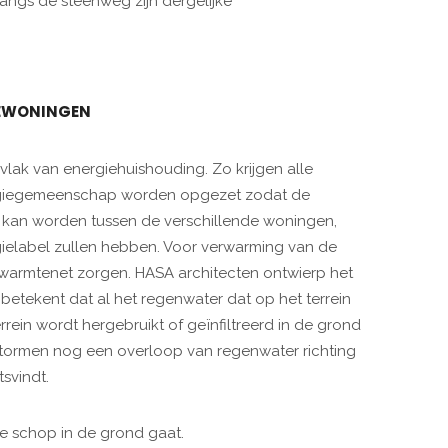
angs de steenweg zijn dergelijke
IEWONINGEN
 vlak van energiehuishouding. Zo krijgen alle
rgiegemeenschap worden opgezet zodat de
kan worden tussen de verschillende woningen,
gielabel zullen hebben. Voor verwarming van de
armtenet zorgen. HASA architecten ontwierp het
betekent dat al het regenwater dat op het terrein
rein wordt hergebruikt of geïnfiltreerd in de grond
e stormen nog een overloop van regenwater richting
svindt.
de schop in de grond gaat.