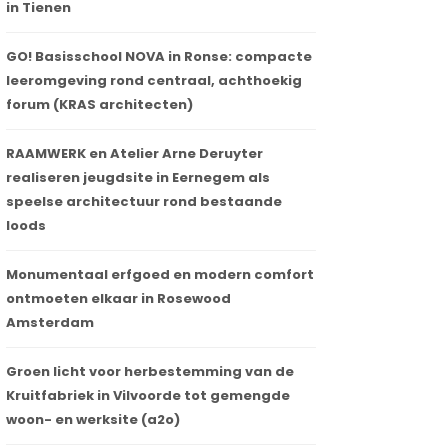
in Tienen
GO! Basisschool NOVA in Ronse: compacte
leeromgeving rond centraal, achthoekig
forum (KRAS architecten)
RAAMWERK en Atelier Arne Deruyter
realiseren jeugdsite in Eernegem als
speelse architectuur rond bestaande
loods
Monumentaal erfgoed en modern comfort
ontmoeten elkaar in Rosewood
Amsterdam
Groen licht voor herbestemming van de
Kruitfabriek in Vilvoorde tot gemengde
woon- en werksite (a2o)