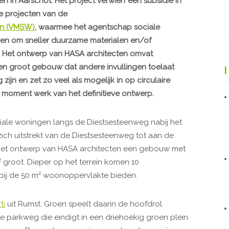
 in Aarschot. Het project verwierf een subsidie in
e projecten van de
en (VMSW)
, waarmee het agentschap sociale
ren om sneller duurzame materialen en/of
 Het ontwerp van HASA architecten omvat
n groot gebouw dat andere invullingen toelaat
ijn en zet zo veel als mogelijk in op circulaire
 moment werk van het definitieve ontwerp.
ciale woningen langs de Diestsesteenweg nabij het
zich uitstrekt van de Diestsesteenweg tot aan de
t het ontwerp van HASA architecten een gebouw met
 groot. Dieper op het terrein komen 10
ij de 50 m² woonoppervlakte bieden.
ti
uit Rumst. Groen speelt daarin de hoofdrol.
e parkweg die eindigt in een driehoekig groen plein