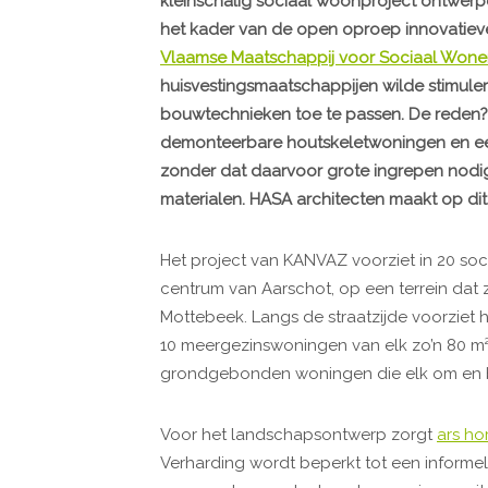
kleinschalig sociaal woonproject ontwerpen
het kader van de open oproep innovatiev
Vlaamse Maatschappij voor Sociaal Won
huisvestingsmaatschappijen wilde stimule
bouwtechnieken toe te passen. De reden?
demonteerbare houtskeletwoningen en ee
zonder dat daarvoor grote ingrepen nodig z
materialen. HASA architecten maakt op dit
Het project van KANVAZ voorziet in 20 so
centrum van Aarschot, op een terrein dat 
Mottebeek. Langs de straatzijde voorzie
10 meergezinswoningen van elk zo’n 80 m²
grondgebonden woningen die elk om en b
Voor het landschapsontwerp zorgt
ars hor
Verharding wordt beperkt tot een informel