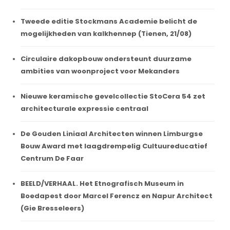
Tweede editie Stockmans Academie belicht de
mogelijkheden van kalkhennep (Tienen, 21/08)
Circulaire dakopbouw ondersteunt duurzame
ambities van woonproject voor Mekanders
Nieuwe keramische gevelcollectie StoCera 54 zet
architecturale expressie centraal
De Gouden Liniaal Architecten winnen Limburgse
Bouw Award met laagdrempelig Cultuureducatief
Centrum De Faar
BEELD/VERHAAL. Het Etnografisch Museum in
Boedapest door Marcel Ferencz en Napur Architect
(Gie Bresseleers)