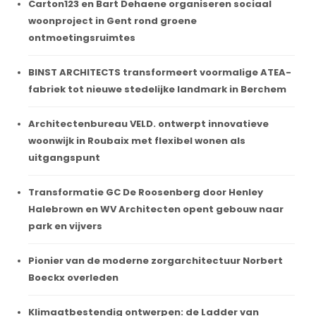
Carton123 en Bart Dehaene organiseren sociaal
woonproject in Gent rond groene
ontmoetingsruimtes
BINST ARCHITECTS transformeert voormalige ATEA-
fabriek tot nieuwe stedelijke landmark in Berchem
Architectenbureau VELD. ontwerpt innovatieve
woonwijk in Roubaix met flexibel wonen als
uitgangspunt
Transformatie GC De Roosenberg door Henley
Halebrown en WV Architecten opent gebouw naar
park en vijvers
Pionier van de moderne zorgarchitectuur Norbert
Boeckx overleden
Klimaatbestendig ontwerpen: de Ladder van