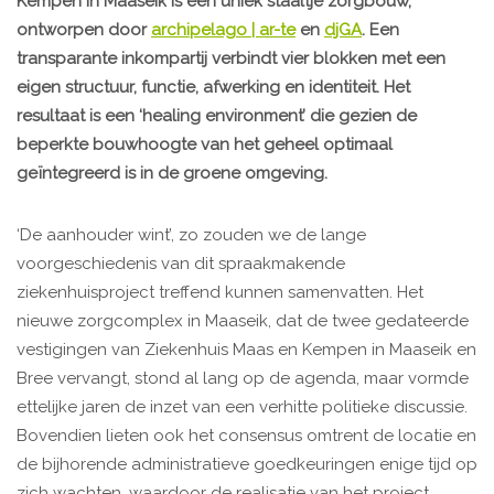
Kempen in Maaseik is een uniek staaltje zorgbouw,
ontworpen door
archipelago | ar-te
en
djGA
. Een
transparante inkompartij verbindt vier blokken met een
eigen structuur, functie, afwerking en identiteit. Het
resultaat is een ‘healing environment’ die gezien de
beperkte bouwhoogte van het geheel optimaal
geïntegreerd is in de groene omgeving.
‘De aanhouder wint’, zo zouden we de lange
voorgeschiedenis van dit spraakmakende
ziekenhuisproject treffend kunnen samenvatten. Het
nieuwe zorgcomplex in Maaseik, dat de twee gedateerde
vestigingen van Ziekenhuis Maas en Kempen in Maaseik en
Bree vervangt, stond al lang op de agenda, maar vormde
ettelijke jaren de inzet van een verhitte politieke discussie.
Bovendien lieten ook het consensus omtrent de locatie en
de bijhorende administratieve goedkeuringen enige tijd op
zich wachten, waardoor de realisatie van het project