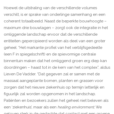
Hoewel de uitstraling van de verschillende volumes
verschilt, is er sprake van onderlinge samenhang en een
coherent totaalbeeld. Naast de beperkte bouwhoogte –
maximum drie bouwlagen – zorgt ook de integratie in het
omliggende landschap ervoor dat de verschillende
entiteiten gepercipieerd worden als deel van een groter
geheel. “Het markante profiel van het verblijfsgedeelte
(een F in spiegelschrift) en de spievormige centrale
binnentuin maken dat het omliggend groen erg diep kan
doordringen – haast tot in de kern van het complex”, aldus
Lieven De Vadder. “Dat gegeven zal er samen met de
massaal aangeplante bomen, planten en grassen voor
zorgen dat het nieuwe ziekenhuis op termijn letterlijk en
figuurlijk zal worden opgenomen in het landschap.
Patiënten en bezoekers zullen het geheel niet beleven als
een ‘ziekenhuis’, maar als een
healing environment
. We
geloven sterk in de gedachte dat contact met een groene