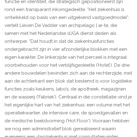
functie en identiteit, die strategisch gepositioneerd zijn
rond een transparant inkomgedeelte. “Het ziekenhuis is
ontwikkeld op basis van een uitgekiend vastgoedmodel”,
vertelt Lieven De Vadder van archipelago | ar-te, die
samen met het Nederlandse dJGA dienst deden als
ontwerper. “Dat houdt in dat de ziekenhuisfuncties
ondergebracht zijn in vier afzonderlijke blokken met een
eigen karakter. De linkerzijde van het perceel is integraal
voorbehouden voor het
verblijfsgedeelte (‘Hotel’). De drie
andere bouwdelen bevinden zich aan de rechterzijde, met
aan de achterkant een blok dat bestemd is voor logistieke
functies zoals keukens, labo’s, de apotheek, magazijnen
en de wasserij (‘Fabriek’). Centraal in die constellatie vind je
het eigenlijke hart van het ziekenhuis: een volume met het
operatiekwartier, de intensive care, de spoedgevallen en
de medische beeldvorming (‘Hot Floor’). Vooraan hebben
we nog een administratief blok gerealiseerd waarin
eveneens een dagziekenhuis met consultatieruimtes