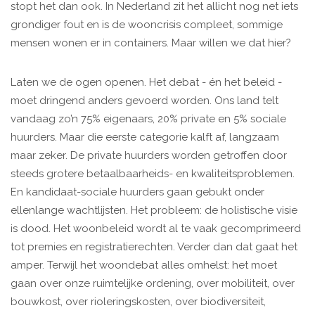
stopt het dan ook. In Nederland zit het allicht nog net iets
grondiger fout en is de wooncrisis compleet, sommige
mensen wonen er in containers. Maar willen we dat hier?
Laten we de ogen openen. Het debat - én het beleid -
moet dringend anders gevoerd worden. Ons land telt
vandaag zo’n 75% eigenaars, 20% private en 5% sociale
huurders. Maar die eerste categorie kalft af, langzaam
maar zeker. De private huurders worden getroffen door
steeds grotere betaalbaarheids- en kwaliteitsproblemen.
En kandidaat-sociale huurders gaan gebukt onder
ellenlange wachtlijsten. Het probleem: de holistische visie
is dood. Het woonbeleid wordt al te vaak gecomprimeerd
tot premies en registratierechten. Verder dan dat gaat het
amper. Terwijl het woondebat alles omhelst: het moet
gaan over onze ruimtelijke ordening, over mobiliteit, over
bouwkost, over rioleringskosten, over biodiversiteit,