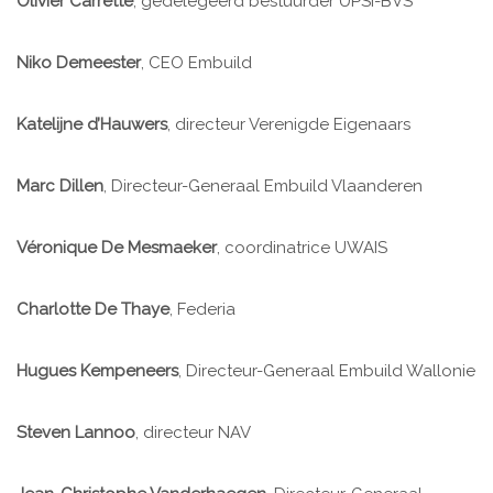
Olivier Carrette
, gedelegeerd bestuurder UPSI-BVS
Niko Demeester
, CEO Embuild
Katelijne d’Hauwers
, directeur Verenigde Eigenaars
Marc Dillen
, Directeur-Generaal Embuild Vlaanderen
Véronique De Mesmaeker
, coordinatrice UWAIS
Charlotte De Thaye
, Federia
Hugues Kempeneers
, Directeur-Generaal Embuild Wallonie
Steven Lannoo
, directeur NAV