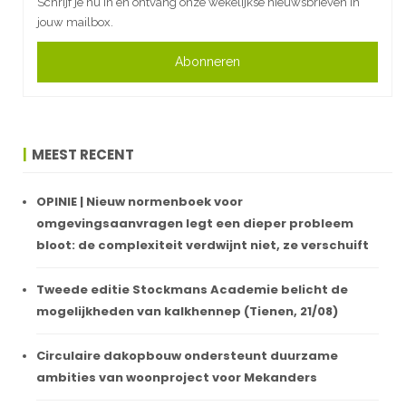
Schrijf je nu in en ontvang onze wekelijkse nieuwsbrieven in
jouw mailbox.
Abonneren
MEEST RECENT
OPINIE | Nieuw normenboek voor
omgevingsaanvragen legt een dieper probleem
bloot: de complexiteit verdwijnt niet, ze verschuift
Tweede editie Stockmans Academie belicht de
mogelijkheden van kalkhennep (Tienen, 21/08)
Circulaire dakopbouw ondersteunt duurzame
ambities van woonproject voor Mekanders