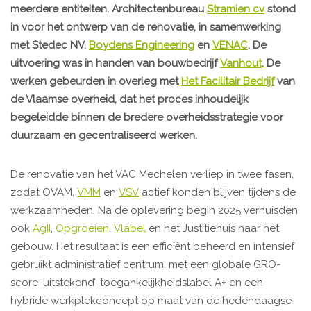
meerdere entiteiten. Architectenbureau
Stramien cv
stond
in voor het ontwerp van de renovatie, in samenwerking
met Stedec NV,
Boydens Engineering
en
VENAC
. De
uitvoering was in handen van bouwbedrijf
Vanhout
. De
werken gebeurden in overleg met
Het Facilitair Bedrijf
van
de Vlaamse overheid, dat het proces inhoudelijk
begeleidde binnen de bredere overheidsstrategie voor
duurzaam en gecentraliseerd werken.
De renovatie van het VAC Mechelen verliep in twee fasen,
zodat OVAM,
VMM
en
VSV
actief konden blijven tijdens de
werkzaamheden. Na de oplevering begin 2025 verhuisden
ook
AgII
,
Opgroeien
,
Vlabel
en het Justitiehuis naar het
gebouw. Het resultaat is een efficiënt beheerd en intensief
gebruikt administratief centrum, met een globale GRO-
score ‘uitstekend’, toegankelijkheidslabel A+ en een
hybride werkplekconcept op maat van de hedendaagse