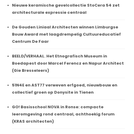
Nieuwe keramische gevelcollectie StoCera 54 zet
architecturale expressie centraal
De Gouden Liniaal Architecten winnen Limburgse
Bouw Award met laagdrempelig Cultuureducatief
Centrum De Faar
BEELD/VERHAAL. Het Etnografisch Museum in
Boedapest door Marcel Ferencz en Napur Architect
(Gie Bresseleers)
51N4E en AST77 verweven erfgoed, nieuwbouw en
collectief groen op Donysite in Tienen
GO! Basisschool NOVA in Ronse: compacte
leeromgeving rond centraal, achthoekig forum
(KRAS architecten)