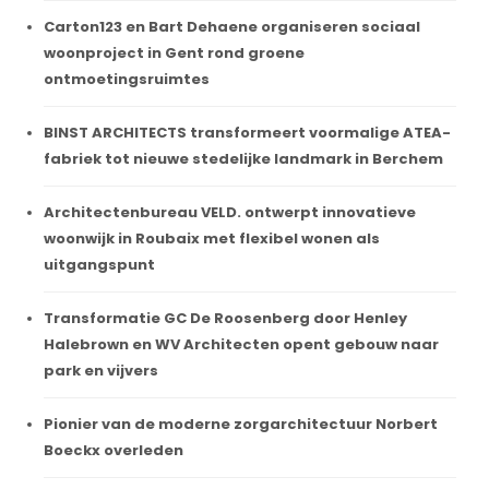
Carton123 en Bart Dehaene organiseren sociaal
woonproject in Gent rond groene
ontmoetingsruimtes
BINST ARCHITECTS transformeert voormalige ATEA-
fabriek tot nieuwe stedelijke landmark in Berchem
Architectenbureau VELD. ontwerpt innovatieve
woonwijk in Roubaix met flexibel wonen als
uitgangspunt
Transformatie GC De Roosenberg door Henley
Halebrown en WV Architecten opent gebouw naar
park en vijvers
Pionier van de moderne zorgarchitectuur Norbert
Boeckx overleden