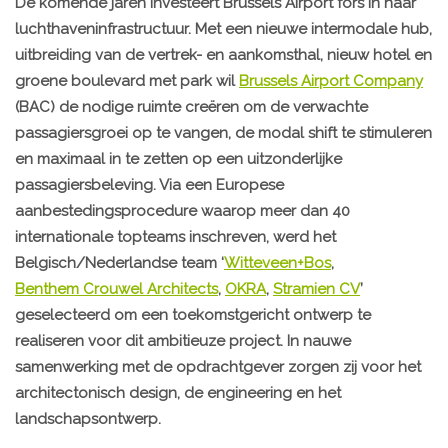
De komende jaren investeert Brussels Airport fors in haar
luchthaveninfrastructuur. Met een nieuwe intermodale hub,
uitbreiding van de vertrek- en aankomsthal, nieuw hotel en
groene boulevard met park wil
Brussels Airport Company
(BAC) de nodige ruimte creëren om de verwachte
passagiersgroei op te vangen, de modal shift te stimuleren
en maximaal in te zetten op een uitzonderlijke
passagiersbeleving. Via een Europese
aanbestedingsprocedure waarop meer dan 40
internationale topteams inschreven, werd het
Belgisch/Nederlandse team ‘
Witteveen+Bos
,
Benthem Crouwel Architects
,
OKRA
,
Stramien CV
’
geselecteerd om een toekomstgericht ontwerp te
realiseren voor dit ambitieuze project. In nauwe
samenwerking met de opdrachtgever zorgen zij voor het
architectonisch design, de engineering en het
landschapsontwerp.