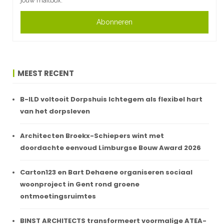
jouw mailbox.
Abonneren
MEEST RECENT
B-ILD voltooit Dorpshuis Ichtegem als flexibel hart
van het dorpsleven
Architecten Broekx-Schiepers wint met
doordachte eenvoud Limburgse Bouw Award 2026
Carton123 en Bart Dehaene organiseren sociaal
woonproject in Gent rond groene
ontmoetingsruimtes
BINST ARCHITECTS transformeert voormalige ATEA-