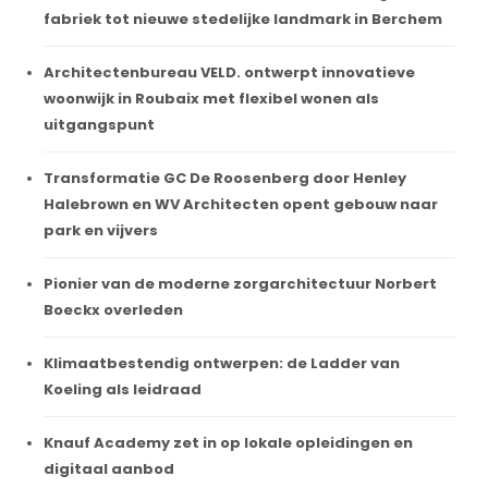
fabriek tot nieuwe stedelijke landmark in Berchem
Architectenbureau VELD. ontwerpt innovatieve
woonwijk in Roubaix met flexibel wonen als
uitgangspunt
Transformatie GC De Roosenberg door Henley
Halebrown en WV Architecten opent gebouw naar
park en vijvers
Pionier van de moderne zorgarchitectuur Norbert
Boeckx overleden
Klimaatbestendig ontwerpen: de Ladder van
Koeling als leidraad
Knauf Academy zet in op lokale opleidingen en
digitaal aanbod