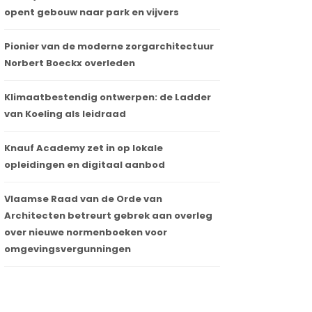
opent gebouw naar park en vijvers
Pionier van de moderne zorgarchitectuur
Norbert Boeckx overleden
Klimaatbestendig ontwerpen: de Ladder
van Koeling als leidraad
Knauf Academy zet in op lokale
opleidingen en digitaal aanbod
Vlaamse Raad van de Orde van
Architecten betreurt gebrek aan overleg
over nieuwe normenboeken voor
omgevingsvergunningen