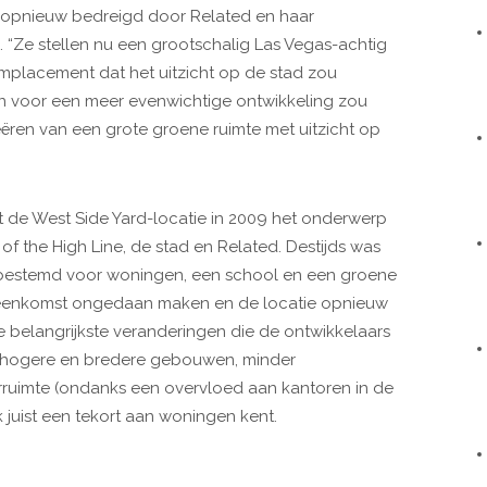
 opnieuw bedreigd door Related en haar
e. “Ze stellen nu een grootschalig Las Vegas-achtig
mplacement dat het uitzicht op de stad zou
n voor een meer evenwichtige ontwikkeling zou
eëren van een grote groene ruimte met uitzicht op
de West Side Yard-locatie in 2009 het onderwerp
f the High Line, de stad en Related. Destijds was
bestemd voor woningen, een school en een groene
ereenkomst ongedaan maken en de locatie opnieuw
belangrijkste veranderingen die de ontwikkelaars
el hogere en bredere gebouwen, minder
rruimte (ondanks een overvloed aan kantoren in de
 juist een tekort aan woningen kent.