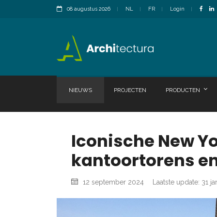
08 augustus 2026
NL
FR
Login
NIEUWS
PROJECTEN
PRODUCTEN
Iconische New Yo
kantoortorens en
12 september 2024
Laatste update: 31 ja