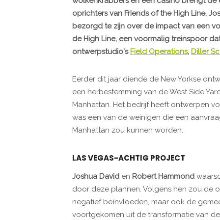
wolkenkrabbers en een casino brengt de 
oprichters van Friends of the High Line, 
bezorgd te zijn over de impact van een v
de High Line, een voormalig treinspoor 
ontwerpstudio's
Field Operations
,
Diller S
Eerder dit jaar diende de New Yorkse ont
een herbestemming van de West Side Yard
Manhattan. Het bedrijf heeft ontwerpen v
was een van de weinigen die een aanvraag
Manhattan zou kunnen worden.
LAS VEGAS-ACHTIG PROJECT
Joshua David
en
Robert Hammond
waarsc
door deze plannen. Volgens hen zou de ont
negatief beïnvloeden, maar ook de gemeen
voortgekomen uit de transformatie van de 