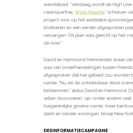
wandelpad. “Vandaag wordt de High Line
casinopartner,
Wynn Resorts
,” schreven z
project voor op het westelijke spoorwege
blokkeren en een eerder afgesproken pla
vervangen. Dit plan was gericht op het cr
de rivier.”
David en Hammond herinnerden eraan dat 
was van onderhandelingen tussen Friends o
afgesproken dat het gebied zou worden 
ruimte. “Nu wil de ontwikkelaar deze ov
bestemmen,” aldus David en Hammond. De 
willen doorvoeren, zijn onder andere ve
toegankelijke groene ruimte, meer kantoo
stad) en minder woningen, terwijl New York
DESINFORMATIECAMPAGNE