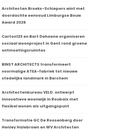
Architecten Broekx-Schiepers wint met
doordachte eenvoud Limburgse Bouw
Award 2026
Carton123 en Bart Dehaene organiseren
sociaal woonproject in Gent rond groene
ontmoetingsruimtes
BINST ARCHITECTS transformeert
voormalige ATEA-fabriek tot nieuwe
stedelijke landmark in Berchem
Architectenbureau VELD. ontwerpt
innovatieve woonwijk in Roubaix met
flexibel wonen als uitgangspunt
Transformatie GC De Roosenberg door
Henley Halebrown en WV Architecten