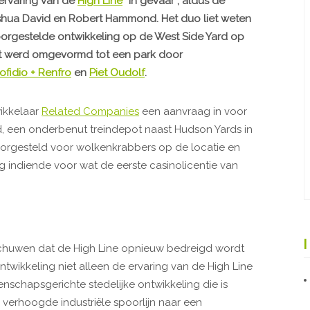
ervaring van de
High Line
“in gevaar”, aldus de
Joshua David en Robert Hammond. Het duo liet weten
oorgestelde ontwikkeling op de West Side Yard op
dat werd omgevormd tot een park door
cofidio + Renfro
en
Piet Oudolf
.
wikkelaar
Related Companies
een aanvraag in voor
, een onderbenut treindepot naast Hudson Yards in
oorgesteld voor wolkenkrabbers op de locatie en
 indiende voor wat de eerste casinolicentie van
huwen dat de High Line opnieuw bedreigd wordt
wikkeling niet alleen de ervaring van de High Line
schapsgerichte stedelijke ontwikkeling die is
verhoogde industriële spoorlijn naar een