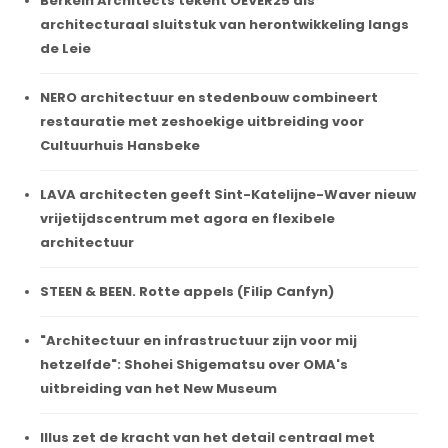
Berkein Architects tekent OEVER25 als
architecturaal sluitstuk van herontwikkeling langs
de Leie
NERO architectuur en stedenbouw combineert
restauratie met zeshoekige uitbreiding voor
Cultuurhuis Hansbeke
LAVA architecten geeft Sint-Katelijne-Waver nieuw
vrijetijdscentrum met agora en flexibele
architectuur
STEEN & BEEN. Rotte appels (Filip Canfyn)
"Architectuur en infrastructuur zijn voor mij
hetzelfde": Shohei Shigematsu over OMA's
uitbreiding van het New Museum
Illus zet de kracht van het detail centraal met