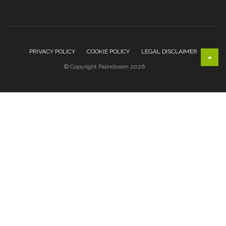
PRIVACY POLICY
COOKIE POLICY
LEGAL DISCLAIMER
© Copyright Palindroom 2026