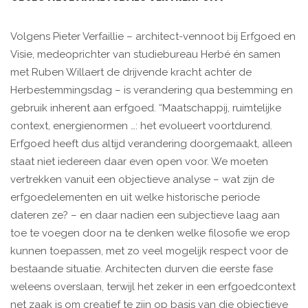
Volgens Pieter Verfaillie – architect-vennoot bij Erfgoed en
Visie, medeoprichter van studiebureau Herbé én samen
met Ruben Willaert de drijvende kracht achter de
Herbestemmingsdag – is verandering qua bestemming en
gebruik inherent aan erfgoed. “Maatschappij, ruimtelijke
context, energienormen …: het evolueert voortdurend.
Erfgoed heeft dus altijd verandering doorgemaakt, alleen
staat niet iedereen daar even open voor. We moeten
vertrekken vanuit een objectieve analyse – wat zijn de
erfgoedelementen en uit welke historische periode
dateren ze? – en daar nadien een subjectieve laag aan
toe te voegen door na te denken welke filosofie we erop
kunnen toepassen, met zo veel mogelijk respect voor de
bestaande situatie. Architecten durven die eerste fase
weleens overslaan, terwijl het zeker in een erfgoedcontext
net zaak is om creatief te zijn op basis van die objectieve