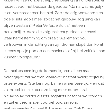
Ruben Willaert onderstreept het belang van onderzoek en
respect voor het bestaande gebouw. “Ga na wat mogelijk
is en ‘vermassacreer’ het niet. Zoek de erfgoedwaarde en
doe er iets moois mee, zodat het gebouw nog lang kan
blijven bestaan.” Pieter Verfaillie sluit af met een
persoonlijke leuze die volgens hem perfect samenvat
waar herbestemming om draait: “Als iemand vol
vertrouwen in de richting van zijn dromen stapt, dan komt
succes op zijn pad op een manier alsof hij het zelf niet had
kunnen voorspellen.”
Dat herbestemming de komende jaren alleen maar
belangrijker zal worden, daarover bestaat weinig twijfel bij
onze experts. “Sterker nog: binnen afzienbare tijd – en dat
zal misschien niet eens zo lang meer duren – zal
nieuwbouw eerder als iets negatiefs beschouwd worden
en zal er veel minder voorbehoud zijn rond
herbestemming”, meent Edith Vermeiren. Ook Ruben